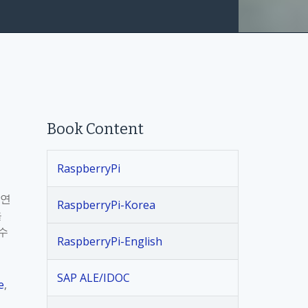
Book Content
RaspberryPi
 연
RaspberryPi-Korea
을
 수
RaspberryPi-English
SAP ALE/IDOC
e
,