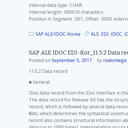
internal data type : CHAR
Internal length : 000010 characters
Position in Segment : 001, Offset : 0000. extern
SAP ALE/IDOC-Korea
ALE
,
EDI
,
IDOC
,
I
SAP ALE IDOC EDI-Kor_11.5.2 Data r
Posted on
September 5, 2017
by
realomega
11.5.2 Data record
■ General
IDoc data record from the IDoc interface in th
The data record for Release 4.0 has the struct
record, which is followed by several data recor
fields, which determines the syntactical constr
record also contains structural information abo
data (up to 1000 bytes), interpretation occurs f