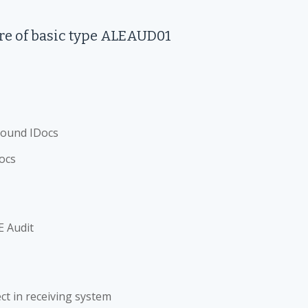
ure of basic type ALEAUD01
nbound IDocs
ocs
E Audit
ct in receiving system