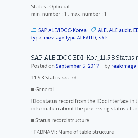
Status : Optional
min. number : 1 , max. number : 1
SAP ALE/IDOC-Korea
ALE
,
ALE audit
,
E
type
,
message type ALEAUD
,
SAP
SAP ALE IDOC EDI-Kor_11.5.3 Status 
Posted on
September 5, 2017
by
realomega
11.5.3 Status record
■ General
IDoc status record from the IDoc interface in
information about the processing status of an
■ Status record structure
· TABNAM : Name of table structure