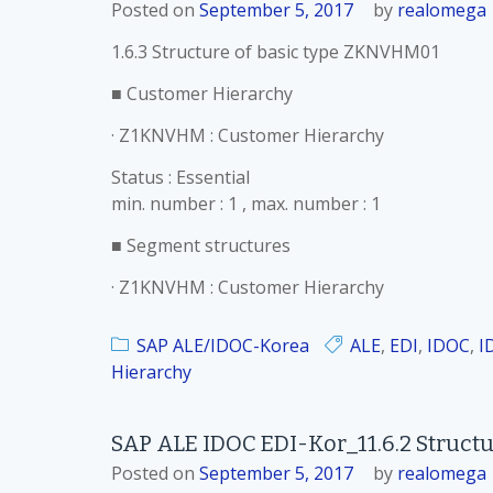
Posted on
September 5, 2017
by
realomega
1.6.3 Structure of basic type ZKNVHM01
■ Customer Hierarchy
· Z1KNVHM : Customer Hierarchy
Status : Essential
min. number : 1 , max. number : 1
■ Segment structures
· Z1KNVHM : Customer Hierarchy
SAP ALE/IDOC-Korea
ALE
,
EDI
,
IDOC
,
I
Hierarchy
SAP ALE IDOC EDI-Kor_11.6.2 Struct
Posted on
September 5, 2017
by
realomega