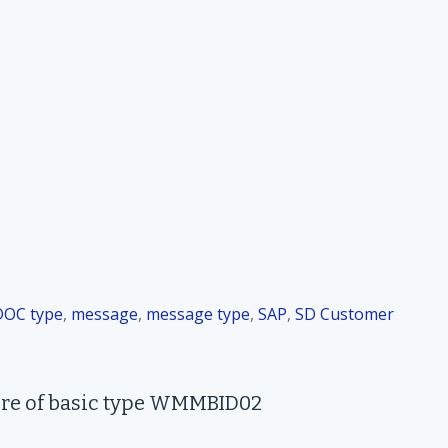
DOC type
,
message
,
message type
,
SAP
,
SD Customer
ure of basic type WMMBID02