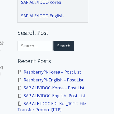
SAP ALE/IDOC-Korea
SAP ALE/IDOC-English
Search Post
 상
S
e
으
a
r
Recent Posts
c
h
영역
f
RaspberryPi-Korea – Post List
참
o
RaspberryPi-English – Post List
r
:
SAP ALE/IDOC-Korea – Post List
SAP ALE/IDOC-English- Post List
SAP ALE IDOC EDI-Kor_10.2.2 File
Transfer Protocol(FTP)