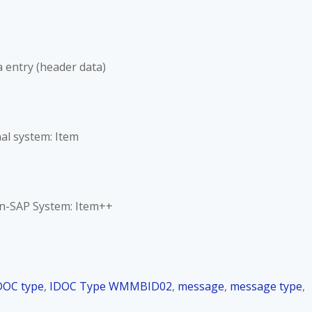
 entry (header data)
al system: Item
n-SAP System: Item++
DOC type
,
IDOC Type WMMBID02
,
message
,
message type
,