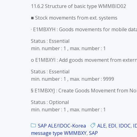
11.6.2 Structure of basic type WMMBID02
■ Stock movements from ext. systems
· E1MBXYH : Goods movements for mobile data
Status : Essential
min. number : 1 , max. number : 1
o E1MBXYI : Add goods movement from extern
Status : Essential
min. number : 1 , max. number : 9999
§ E1MBXYJ : Create Goods Movement from No
Status : Optional
min. number : 1 , max. number : 1
SAP ALE/IDOC-Korea
ALE
,
EDI
,
IDOC
,
I
message type WMMBXY
,
SAP