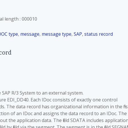
al length : 000010
DOC type
,
message
,
message type
,
SAP
,
status record
ecord
e SAP R/3 System to an external system.
ure EDI_DD40. Each IDoc consists of exactly one control
ds. The data record has organizational information in the firs
uction of an IDoc and assigns the data record to an IDoc. The
ut the application data. The field SDATA includes applicatio
ield by field via the segment. The segment is in the field SEGNA