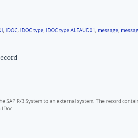
DI
,
IDOC
,
IDOC type
,
IDOC type ALEAUD01
,
message
,
messa
record
 the SAP R/3 System to an external system. The record contai
 IDoc.