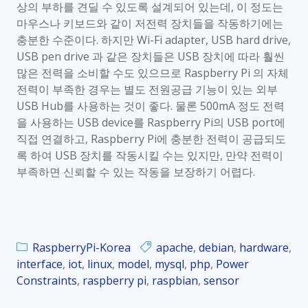
상의 부하를 견딜 수 있도록 설계되어 있는데
,
이 정도는
마우스나 키보드와 같이 저전력 장치들을 작동하기에는
충분한 수준이다
.
하지만
Wi-Fi adapter, USB hard drive,
USB pen drive
과 같은 장치들은
USB
장치에 따라 훨씬
많은 전력을 소비할 수도 있으므로
Raspberry Pi
의 자체
전력이 부족한 경우는 별도 전원공급 기능이 있는 외부
USB Hub
를 사용하는 것이 좋다
.
물론
500mA
정도 전력
을 사용하는
USB device
를
Raspberry Pi
의
USB port
에
직접 연결하고
, Raspberry Pi
에 충분한 전력이 공급되도
록 하여
USB
장치를 작동시킬 수는 있지만
,
만약 전력이
부족하면 신뢰할 수 있는 작동을 보장하기 어렵다
.
RaspberryPi-Korea
apache
,
debian
,
hardware
,
interface
,
iot
,
linux
,
model
,
mysql
,
php
,
Power
Constraints
,
raspberry pi
,
raspbian
,
sensor