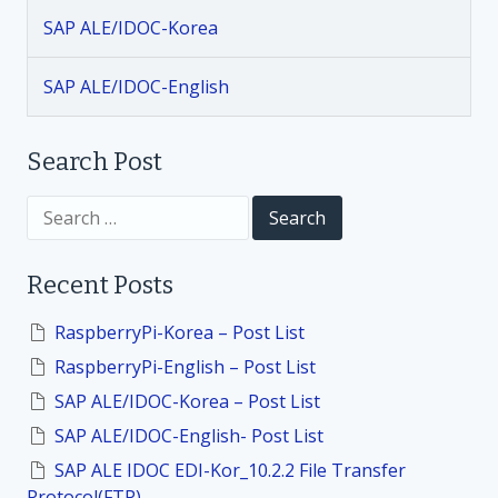
a
SAP ALE/IDOC-Korea
t
SAP ALE/IDOC-English
i
Search Post
o
S
n
e
a
r
Recent Posts
c
h
f
RaspberryPi-Korea – Post List
o
RaspberryPi-English – Post List
r
:
SAP ALE/IDOC-Korea – Post List
SAP ALE/IDOC-English- Post List
SAP ALE IDOC EDI-Kor_10.2.2 File Transfer
Protocol(FTP)