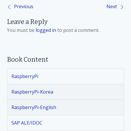
Previous
Next
P
Leave a Reply
o
You must be
logged in
to post a comment.
s
t
Book Content
n
RaspberryPi
a
v
RaspberryPi-Korea
i
RaspberryPi-English
g
SAP ALE/IDOC