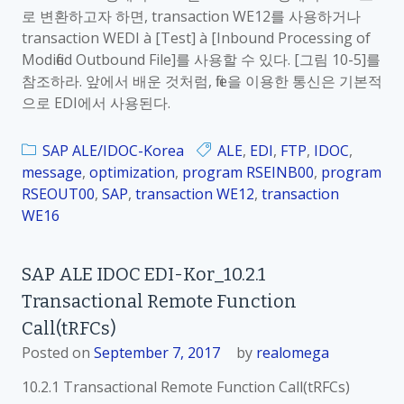
로 변환하고자 하면, transaction WE12를 사용하거나
transaction WEDI à [Test] à [Inbound Processing of
Modified Outbound File]를 사용할 수 있다. [그림 10-5]를
참조하라. 앞에서 배운 것처럼, file을 이용한 통신은 기본적
으로 EDI에서 사용된다.
SAP ALE/IDOC-Korea
ALE
,
EDI
,
FTP
,
IDOC
,
message
,
optimization
,
program RSEINB00
,
program
RSEOUT00
,
SAP
,
transaction WE12
,
transaction
WE16
SAP ALE IDOC EDI-Kor_10.2.1
Transactional Remote Function
Call(tRFCs)
Posted on
September 7, 2017
by
realomega
10.2.1 Transactional Remote Function Call(tRFCs)