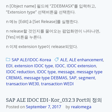
n [Object name] 필드에 “ZDEBMASX”를 입력하고,
“Extension type” 선택버튼을 선택한다.
n 메뉴 [Edit] à [Set Release]를 실행한다.
n release할 것인지를 물어오는 팝업화면이 나타나면,
[Yes] 버튼을 누른다.
n 이제 extension type이 release되었다.
SAP ALE/IDOC-Korea
ALE
,
ALE enhancement
,
EDI
,
extension IDOC type
,
IDOC
,
IDOC extension
,
IDOC reduction
,
IDOC type
,
message
,
message type
CREMAS
,
message type DEBMAS
,
SAP
,
segment
,
transaction WE30
,
transaction WEDI
SAP ALE IDOC EDI-Kor_03.2.3 Port의 정의
Posted on
September 7, 2017
by
realomega