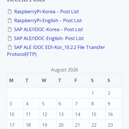
h
o
f
RaspberryPi-Korea – Post List
o
RaspberryPi-English – Post List
n
r
:
SAP ALE/IDOC-Korea – Post List
SAP ALE/IDOC-English- Post List
SAP ALE IDOC EDI-Kor_10.2.2 File Transfer
Protocol(FTP)
August 2026
M
T
W
T
F
S
S
1
2
3
4
5
6
7
8
9
10
11
12
13
14
15
16
17
18
19
20
21
22
23