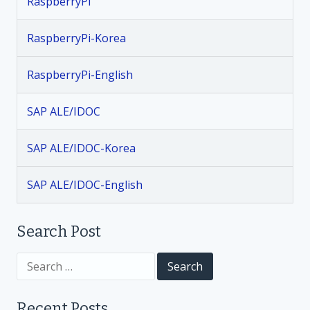
t
RaspberryPi
s
RaspberryPi-Korea
n
RaspberryPi-English
a
SAP ALE/IDOC
v
SAP ALE/IDOC-Korea
i
SAP ALE/IDOC-English
g
a
Search Post
t
S
e
a
i
r
Recent Posts
c