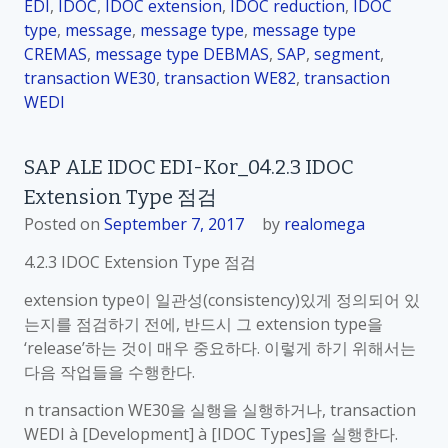
EDI
,
IDOC
,
IDOC extension
,
IDOC reduction
,
IDOC
type
,
message
,
message type
,
message type
CREMAS
,
message type DEBMAS
,
SAP
,
segment
,
transaction WE30
,
transaction WE82
,
transaction
WEDI
SAP ALE IDOC EDI-Kor_04.2.3 IDOC
Extension Type 점검
Posted on
September 7, 2017
by
realomega
4.2.3 IDOC Extension Type 점검
extension type이 일관성(consistency)있게 정의되어 있
는지를 점검하기 전에, 반드시 그 extension type을
‘release’하는 것이 매우 중요하다. 이렇게 하기 위해서는
다음 작업들을 수행한다.
n transaction WE30을 실행을 실행하거나, transaction
WEDI à [Development] à [IDOC Types]을 실행한다.