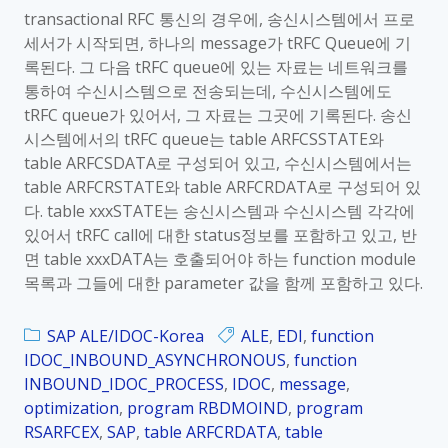
transactional RFC 통신의 경우에, 송신시스템에서 프로
세서가 시작되면, 하나의 message가 tRFC Queue에 기
록된다. 그 다음 tRFC queue에 있는 자료는 네트워크를
통하여 수신시스템으로 전송되는데, 수신시스템에도
tRFC queue가 있어서, 그 자료는 그곳에 기록된다. 송신
시스템에서의 tRFC queue는 table ARFCSSTATE와
table ARFCSDATA로 구성되어 있고, 수신시스템에서는
table ARFCRSTATE와 table ARFCRDATA로 구성되어 있
다. table xxxSTATE는 송신시스템과 수신시스템 각각에
있어서 tRFC call에 대한 status정보를 포함하고 있고, 반
면 table xxxDATA는 호출되어야 하는 function module
목록과 그들에 대한 parameter 값을 함께 포함하고 있다.
SAP ALE/IDOC-Korea
ALE
,
EDI
,
function
IDOC_INBOUND_ASYNCHRONOUS
,
function
INBOUND_IDOC_PROCESS
,
IDOC
,
message
,
optimization
,
program RBDMOIND
,
program
RSARFCEX
,
SAP
,
table ARFCRDATA
,
table