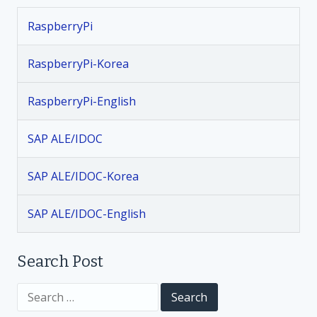
n
RaspberryPi
a
v
RaspberryPi-Korea
i
RaspberryPi-English
g
SAP ALE/IDOC
a
SAP ALE/IDOC-Korea
t
SAP ALE/IDOC-English
i
Search Post
o
S
n
e
a