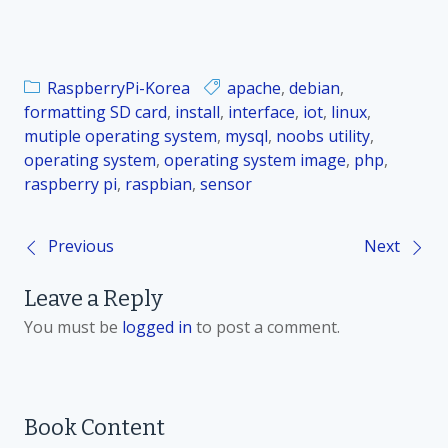
RaspberryPi-Korea
apache
,
debian
,
formatting SD card
,
install
,
interface
,
iot
,
linux
,
mutiple operating system
,
mysql
,
noobs utility
,
operating system
,
operating system image
,
php
,
raspberry pi
,
raspbian
,
sensor
Previous
Next
P
Leave a Reply
o
You must be
logged in
to post a comment.
s
t
Book Content