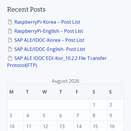
r
Recent Posts
c
h
f
RaspberryPi-Korea – Post List
o
RaspberryPi-English – Post List
r
:
SAP ALE/IDOC-Korea – Post List
SAP ALE/IDOC-English- Post List
SAP ALE IDOC EDI-Kor_10.2.2 File Transfer
Protocol(FTP)
August 2026
M
T
W
T
F
S
S
1
2
3
4
5
6
7
8
9
10
11
12
13
14
15
16