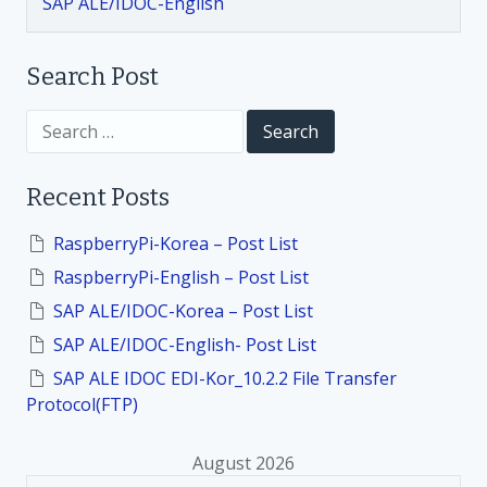
SAP ALE/IDOC-English
i
Search Post
o
S
n
e
a
r
Recent Posts
c
h
f
RaspberryPi-Korea – Post List
o
RaspberryPi-English – Post List
r
:
SAP ALE/IDOC-Korea – Post List
SAP ALE/IDOC-English- Post List
SAP ALE IDOC EDI-Kor_10.2.2 File Transfer
Protocol(FTP)
August 2026