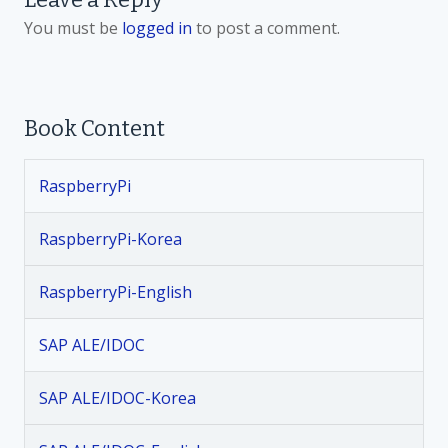
o
You must be
logged in
to post a comment.
s
t
Book Content
n
RaspberryPi
a
v
RaspberryPi-Korea
i
RaspberryPi-English
g
SAP ALE/IDOC
a
SAP ALE/IDOC-Korea
t