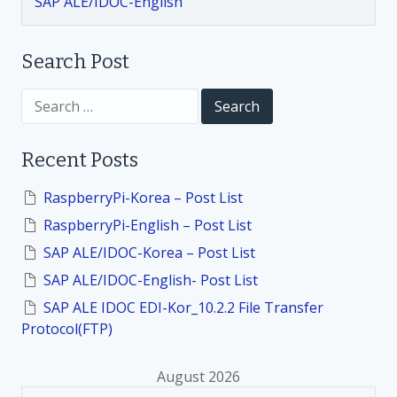
SAP ALE/IDOC-English
i
Search Post
o
S
n
e
a
r
Recent Posts
c
h
f
RaspberryPi-Korea – Post List
o
RaspberryPi-English – Post List
r
:
SAP ALE/IDOC-Korea – Post List
SAP ALE/IDOC-English- Post List
SAP ALE IDOC EDI-Kor_10.2.2 File Transfer
Protocol(FTP)
August 2026