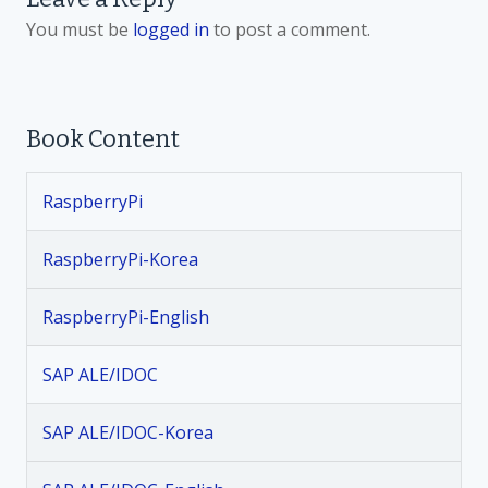
o
You must be
logged in
to post a comment.
s
t
Book Content
n
RaspberryPi
a
v
RaspberryPi-Korea
i
RaspberryPi-English
g
SAP ALE/IDOC
a
SAP ALE/IDOC-Korea
t