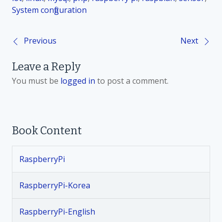
System configuration
Previous
Next
P
Leave a Reply
o
You must be
logged in
to post a comment.
s
t
Book Content
n
RaspberryPi
a
v
RaspberryPi-Korea
i
RaspberryPi-English