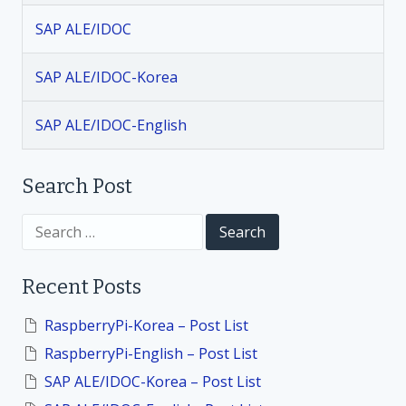
g
SAP ALE/IDOC
a
SAP ALE/IDOC-Korea
t
SAP ALE/IDOC-English
i
Search Post
o
S
n
e
a
r
Recent Posts
c
h
f
RaspberryPi-Korea – Post List
o
RaspberryPi-English – Post List
r
:
SAP ALE/IDOC-Korea – Post List