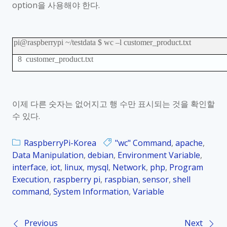
option
을 사용해야 한다
.
pi@raspberrypi ~/testdata $ wc
–
l customer_product.txt
8 customer_product.txt
이제 다른 숫자는 없어지고 행 수만 표시되는 것을 확인할
수 있다
.
RaspberryPi-Korea
"wc" Command
,
apache
,
Data Manipulation
,
debian
,
Environment Variable
,
interface
,
iot
,
linux
,
mysql
,
Network
,
php
,
Program
Execution
,
raspberry pi
,
raspbian
,
sensor
,
shell
command
,
System Information
,
Variable
Previous
Next