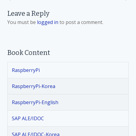
P
Leave a Reply
o
You must be
logged in
to post a comment.
s
t
Book Content
n
RaspberryPi
a
v
RaspberryPi-Korea
i
RaspberryPi-English
g
SAP ALE/IDOC
a
SAP ALE/IDOC-Korea