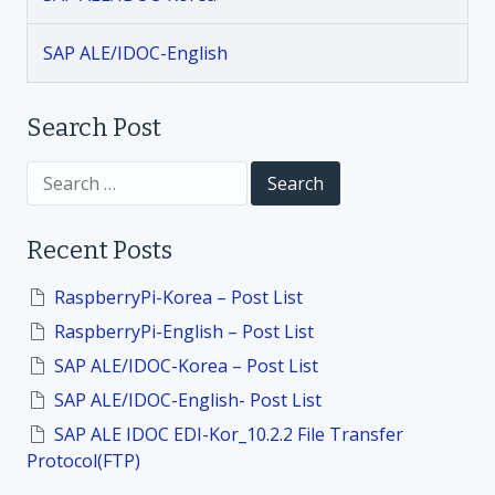
t
SAP ALE/IDOC-English
i
Search Post
o
S
n
e
a
r
Recent Posts
c
h
f
RaspberryPi-Korea – Post List
o
RaspberryPi-English – Post List
r
:
SAP ALE/IDOC-Korea – Post List
SAP ALE/IDOC-English- Post List
SAP ALE IDOC EDI-Kor_10.2.2 File Transfer
Protocol(FTP)