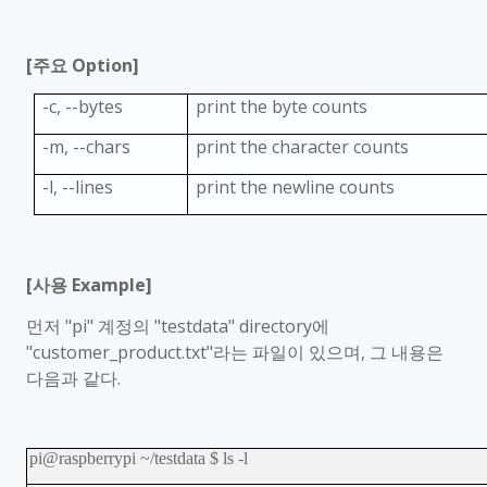
[
주요
Option]
-c, --bytes
print the byte counts
-m, --chars
print the character counts
-l, --lines
print the newline counts
[
사용
Example]
먼저
"pi"
계정의
"testdata" directory
에
"customer_product.txt"
라는 파일이 있으며
,
그 내용은
다음과 같다
.
pi@raspberrypi ~/testdata $ ls -l