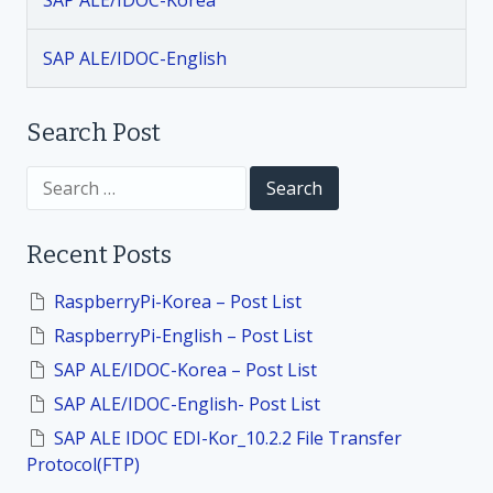
SAP ALE/IDOC-Korea
t
SAP ALE/IDOC-English
i
Search Post
o
S
n
e
a
r
Recent Posts
c
h
f
RaspberryPi-Korea – Post List
o
RaspberryPi-English – Post List
r
:
SAP ALE/IDOC-Korea – Post List
SAP ALE/IDOC-English- Post List
SAP ALE IDOC EDI-Kor_10.2.2 File Transfer
Protocol(FTP)