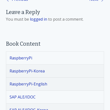
P
Leave a Reply
o
You must be
logged in
to post a comment.
s
t
Book Content
n
RaspberryPi
a
v
RaspberryPi-Korea
i
RaspberryPi-English
g
SAP ALE/IDOC
a