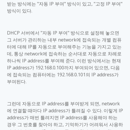
받는 방식에는
"
자동
IP
부여
"
방식이 있고
, "
고정
IP
부여
"
방식이 있다
.
DHCP
서버에서
"
자동
IP
부여
"
방식으로 설정해 놓으면
그 서버가 관리하는 내부
network
에 접속되는 개별 컴퓨
터에 대해
IP
를 자동으로 부여해주는 기능을 가지고 있는
데
,
통상
network
에 접속하는 순서대로 자동으로 차례로
하나씩
IP address
를 부여해 준다
.
이런 방식에서는 현재
IP address
가
192.168.0.100
까지 부여되어 있으면
,
다음
에 접속되는 컴퓨터에는
192.168.0.101
의
IP address
가
부여된다
.
그런데 자동으로
IP address
를 부여받게 되면
, network
에 연결할 때마다
IP address
가 틀려질 수 있다
.
이렇게
IP
address
가 매번 틀려지면
IP address
를 사용해야 하는
경우 그 번호를 찾아야 하고
,
기억하기가 어려워서 사용하