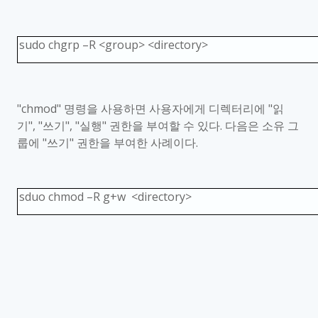
sudo chgrp
–
R <group> <directory>
"chmod"
명령을 사용하면 사용자에게 디렉터리에
"
읽
기
", "
쓰기
", "
실행
"
권한을 부여할 수 있다
.
다음은 소유 그
룹에
"
쓰기
"
권한을 부여한 사례이다
.
sduo chmod
–
R g+w <directory>