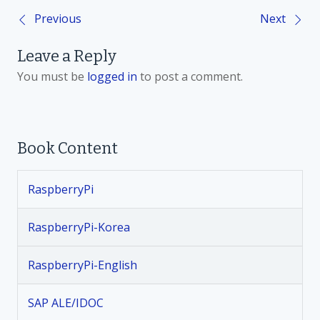
Previous
Next
P
Leave a Reply
o
You must be
logged in
to post a comment.
s
t
Book Content
n
RaspberryPi
a
v
RaspberryPi-Korea
i
RaspberryPi-English
g
SAP ALE/IDOC