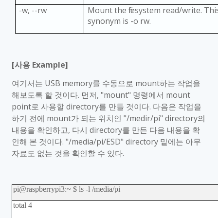
-w, --rw
Mount the filesystem read/write. This
synonym is -o rw.
[
사용
Example]
여기서는
USB memory
를 수동으로
mount
하는 작업을
해보도록 할 것이다
.
먼저
, "mount"
명령에서
mount
point
로 사용할
directory
를 만들 것이다
.
다음은 작업을
하기 전에
mount
가 되는 위치인
"/medir/pi" directory
의
내용을 확인하고
,
다시
directory
를 만든 다음 내용을 확
인해 본 것이다
. "/media/pi/ESD" directory
밑에는 아무
자료도 없는 것을 확인할 수 있다
.
pi@raspberrypi3:~ $ ls -l /media/pi
total 4