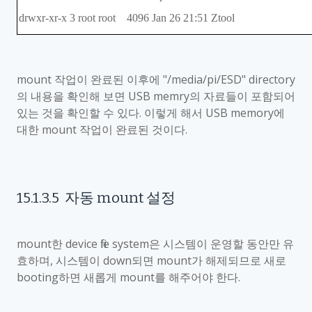
drwxr-xr-x 3 root root 4096 Jan 26 21:51 Ztool
mount
작업이 완료된 이후에
"/media/pi/ESD" directory
의 내용을 확인해 보면
USB memry
의 자료들이 포함되어
있는 것을 확인할 수 있다
.
이렇게 해서
USB memory
에
대한
mount
작업이 완료된 것이다
.
15.1.3.5
자동
mount
설정
mount
한
device file system
은 시스템이 운영할 동안만 유
효하며
,
시스템이
down
되면
mount
가 해제되므로 새로
booting
하면 새롭게
mount
를 해주어야 한다
.