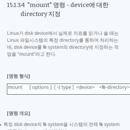
15.1.3.4
"mount"
명령
- device
에 대한
directory
지정
Linux
가
disk device
에서 실제로 자료를 읽거나 쓸 때는
Linux
파일시스템의 특정
directory
를 통하여 처리하는
데
, disk device
를
file system
의
directory
에 지정하는 작
업을
"mount"
라고 한다
.
[
명령 형식
]
mount [ options ] [ -t type ] <device> <file-directory>
[
명령 개요
]
특정
disk device
의
file system
을 시스템의 전체
file system
■