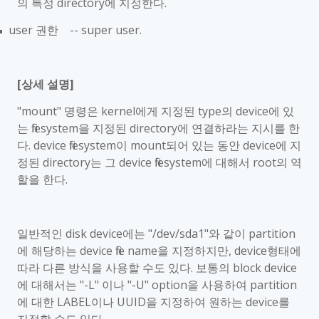
의 특정
directory
에 지정한다
.
user
권한
-- super user.
■
[
상세 설명
]
"mount"
명령은
kernel
에게 지정된
type
의
device
에 있
는
filesystem
을 지정된
directory
에 연결하라는 지시를 한
다
. device filesystem
이
mount
되어 있는 동안
device
에 지
정된
directory
는 그
device filesystem
에 대해서
root
의 역
할을 한다
.
일반적인
disk device
에는
"/dev/sda1"
와 같이
partition
에 해당하는
device file name
을 지정하지만
, device
형태에
따라 다른 방식을 사용할 수도 있다
.
보통의
block device
에 대해서는
"-L"
이나
"-U" option
을 사용하여
partition
에 대한
LABEL
이나
UUID
을 지정하여 원하는
device
를