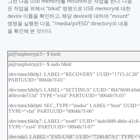
그런 다음
USB memory
를
mount
하는 작업을 한다
.
다음
은 작업을 위해서
"blkid"
명령으로
USB memory
에 대한
device
이름을 확인하고
,
해당
device
에 대하여
"mount"
명령을 실행한 다음
, "/media/pi/ESD" directory
의 내용
을 확인해 본 것이다
.
pi@raspberrypi3:~ $ lsusb
pi@raspberrypi3:~ $ sudo blkid
/dev/mmcblk0p1: LABEL="RECOVERY" UUID="1715-1C28" 
PARTUUID="0004fe7f-01"
/dev/mmcblk0p5: LABEL="SETTINGS" UUID="f8476b90-b9a0
46fece4e553d" TYPE="ext4" PARTUUID="0004fe7f-05"
/dev/mmcblk0p6: SEC_TYPE="msdos" LABEL="boot" UUID
TYPE="vfat" PARTUUID="0004fe7f-06"
/dev/mmcblk0p7: LABEL="root0" UUID="4adc68f8-4b6e-41c8-a
TYPE="ext4" PARTUUID="0004fe7f-07"
/dev/sda1: LABEL="ESD-USB" UUID="7290-B7A1" TYPE="v