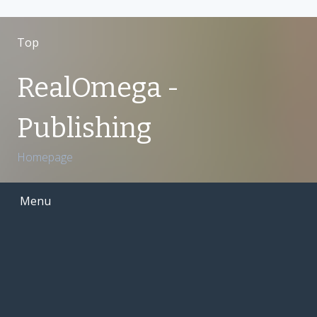
S
k
Top
i
p
RealOmega -
t
o
Publishing
c
o
Homepage
n
t
e
Menu
n
t