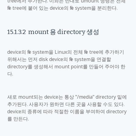
tree
에서 추가한다
.
이와는 반대로
umount
명령은 전체
file tree
에 붙어 있는
device
의
file system
을 분리한다
.
15.1.3.2
mount
용
directory
생성
device
의
file system
을
Linux
의 전체
file tree
에 추가하기
위해서는 먼저
disk device
의
file system
을 연결할
directory
를 생성해서
mount point
를 만들어 주어야 한
다
.
새로
mount
되는
device
는 통상
"/media" directory
밑에
추가된다
.
사용자가 원하면 다른 곳을 사용할 수도 있다
.
device
의 종류에 따라 적절한 이름을 부여하여
directory
를 만든다
.