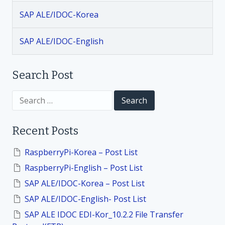
a
SAP ALE/IDOC-Korea
t
SAP ALE/IDOC-English
i
Search Post
o
S
n
e
a
r
Recent Posts
c
h
f
RaspberryPi-Korea – Post List
o
RaspberryPi-English – Post List
r
:
SAP ALE/IDOC-Korea – Post List
SAP ALE/IDOC-English- Post List
SAP ALE IDOC EDI-Kor_10.2.2 File Transfer