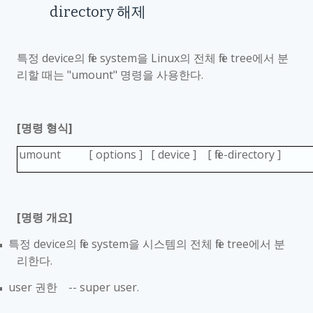
directory
해제
특정
device
의
file system
을
Linux
의 전체
file tree
에서 분
리할 때는
"umount"
명령을 사용한다
.
[
명령 형식
]
umount [ options ] [ device ] [ file-directory ]
[
명령 개요
]
특정
device
의
file system
을 시스템의 전체
file tree
에서 분
■
리한다
.
user
권한
-- super user.
■