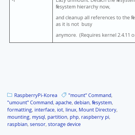
-l
Lazy unmount. Detach the filesyste
filesystem hierarchy now,
and cleanup all references to the fi
as it is not busy
anymore. (Requires kernel 2.4.11 or
RaspberryPi-Korea
"mount" Command
,
"umount" Command
,
apache
,
debian
,
filesystem
,
formatting
,
interface
,
iot
,
linux
,
Mount Directory
,
mounting
,
mysql
,
partition
,
php
,
raspberry pi
,
raspbian
,
sensor
,
storage device