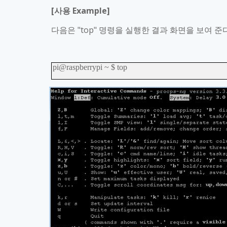
[
사용
Example]
다음은
"top"
명령을 실행한 결과 화면을 보여 준
pi@raspberrypi ~ $ top