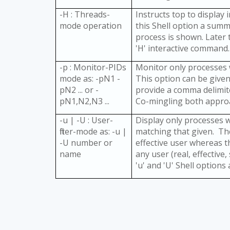
-H : Threads-
Instructs top to display
mode operation
this Shell option a summ
process is shown. Later 
'H' interactive command.
-p : Monitor-PIDs
Monitor only processes w
mode as: -pN1 -
This option can be given
pN2 ... or -
provide a comma delimited
pN1,N2,N3 ...
Co-mingling both approa
-u | -U : User-
Display only processes w
filter-mode as: -u |
matching that given. Th
-U number or
effective user whereas t
name
any user (real, effective, 
'u' and 'U' Shell options