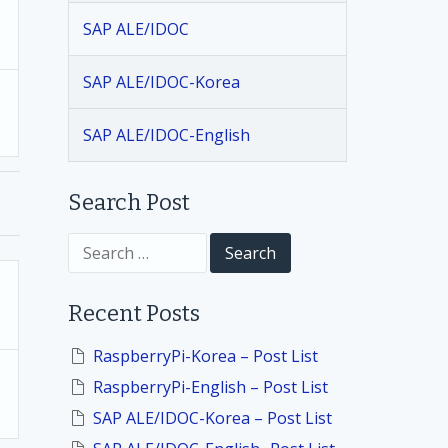
SAP ALE/IDOC
SAP ALE/IDOC-Korea
SAP ALE/IDOC-English
Search Post
S
e
a
r
Recent Posts
c
h
f
RaspberryPi-Korea – Post List
o
RaspberryPi-English – Post List
r
:
SAP ALE/IDOC-Korea – Post List