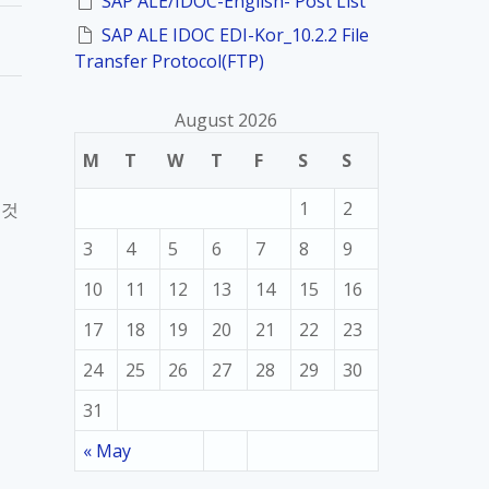
SAP ALE/IDOC-English- Post List
SAP ALE IDOC EDI-Kor_10.2.2 File
Transfer Protocol(FTP)
August 2026
M
T
W
T
F
S
S
1
2
 것
3
4
5
6
7
8
9
10
11
12
13
14
15
16
17
18
19
20
21
22
23
24
25
26
27
28
29
30
31
« May