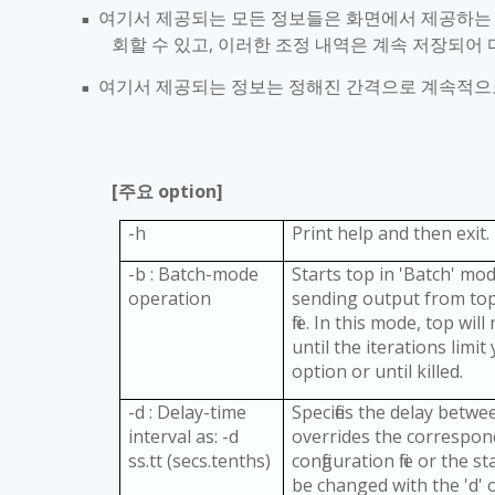
여기서 제공되는 모든 정보들은 화면에서 제공하는
■
회할 수 있고
,
이러한 조정 내역은 계속 저장되어 
여기서 제공되는 정보는 정해진 간격으로 계속적으
■
[
주요
option]
-h
Print help and then exit.
-b : Batch-mode
Starts top in 'Batch' mo
operation
sending output from top
file. In this mode, top wi
until the iterations limit
option or until killed.
-d : Delay-time
Specifies the delay betw
interval as: -d
overrides the correspon
ss.tt (secs.tenths)
configuration file or the 
be changed with the 'd' 