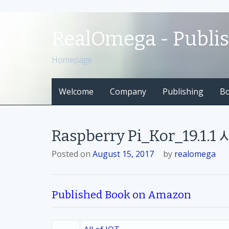
S
k
RealOmega - Publi
i
p
Homepage
t
o
Welcome
Company
Publishing
B
c
o
n
t
Raspberry Pi_Kor_19.
e
n
Posted on
August 15, 2017
by
realomega
t
Published Book on Amazon