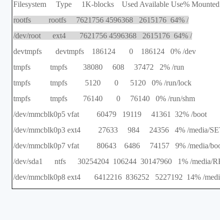
Filesystem Type 1K-blocks Used Available Use% Mounted
rootfs rootfs 7621756 4596368 2615176 64% /
/dev/root ext4 7621756 4596368 2615176 64% /
devtmpfs devtmpfs 186124 0 186124 0% /dev
tmpfs tmpfs 38080 608 37472 2% /run
tmpfs tmpfs 5120 0 5120 0% /run/lock
tmpfs tmpfs 76140 0 76140 0% /run/shm
/dev/mmcblk0p5 vfat 60479 19119 41361 32% /boot
/dev/mmcblk0p3 ext4 27633 984 24356 4% /media/S
/dev/mmcblk0p7 vfat 80643 6486 74157 9% /media/boo
/dev/sda1 ntfs 30254204 106244 30147960 1% /media
/dev/mmcblk0p8 ext4 6412216 836252 5227192 14% /media