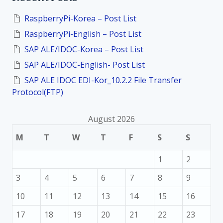
h
f
RaspberryPi-Korea – Post List
o
RaspberryPi-English – Post List
r
:
SAP ALE/IDOC-Korea – Post List
SAP ALE/IDOC-English- Post List
SAP ALE IDOC EDI-Kor_10.2.2 File Transfer
Protocol(FTP)
August 2026
M
T
W
T
F
S
S
1
2
3
4
5
6
7
8
9
10
11
12
13
14
15
16
17
18
19
20
21
22
23