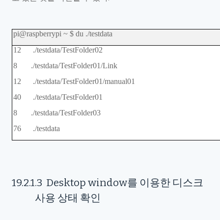
pi@raspberrypi ~ $ du ./testdata
12 ./testdata/TestFolder02
8 ./testdata/TestFolder01/Link
12 ./testdata/TestFolder01/manual01
40 ./testdata/TestFolder01
8 ./testdata/TestFolder03
76 ./testdata
19.2.1.3
Desktop window
를 이용한 디스크
사용 상태 확인