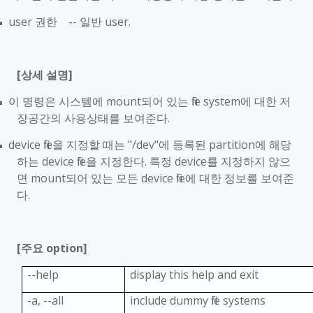
user
권한
--
일반
user.
■
[
상세 설명
]
이 명령은 시스템에
mount
되어 있는
file system
에 대한 저
■
장공간의 사용상태를 보여준다
.
device file
을 지정할 때는
"/dev"
에 등록된
partition
에 해당
■
하는
device file
을 지정한다
.
특정
device
를 지정하지 않으
면
mount
되어 있는 모든
device file
에 대한 정보를 보여준
다
.
[
주요
option]
--help
display this help and exit
-a, --all
include dummy file systems