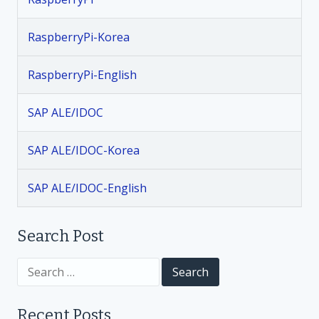
a
v
RaspberryPi-Korea
i
RaspberryPi-English
g
SAP ALE/IDOC
a
SAP ALE/IDOC-Korea
t
SAP ALE/IDOC-English
i
Search Post
o
S
n
e
a
r
Recent Posts
c