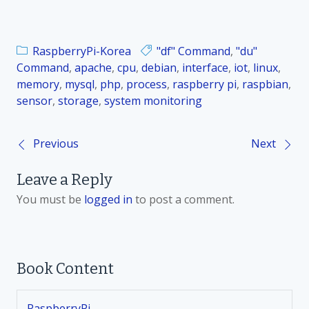
RaspberryPi-Korea
"df" Command
,
"du"
Command
,
apache
,
cpu
,
debian
,
interface
,
iot
,
linux
,
memory
,
mysql
,
php
,
process
,
raspberry pi
,
raspbian
,
sensor
,
storage
,
system monitoring
Previous
Next
P
Leave a Reply
o
You must be
logged in
to post a comment.
s
t
Book Content
n
RaspberryPi