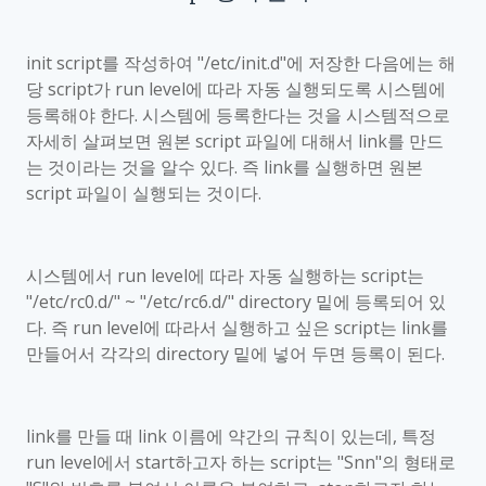
init script
를 작성하여
"/etc/init.d"
에 저장한 다음에는 해
당
script
가
run level
에 따라 자동 실행되도록 시스템에
등록해야 한다
.
시스템에 등록한다는 것을 시스템적으로
자세히 살펴보면 원본
script
파일에 대해서
link
를 만드
는 것이라는 것을 알수 있다
.
즉
link
를 실행하면 원본
script
파일이 실행되는 것이다
.
시스템에서
run level
에 따라 자동 실행하는
script
는
"/etc/rc0.d/" ~ "/etc/rc6.d/" directory
밑에 등록되어 있
다
.
즉
run level
에 따라서 실행하고 싶은
script
는
link
를
만들어서 각각의
directory
밑에 넣어 두면 등록이 된다
.
link
를 만들 때
link
이름에 약간의 규칙이 있는데
,
특정
run level
에서
start
하고자 하는
script
는
"Snn"
의 형태로