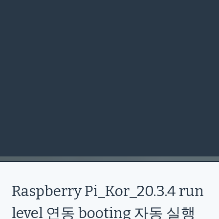
Raspberry Pi_Kor_20.3.4 run
level 연동 booting 자동 실행