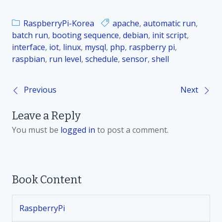
RaspberryPi-Korea
apache
,
automatic run
,
batch run
,
booting sequence
,
debian
,
init script
,
interface
,
iot
,
linux
,
mysql
,
php
,
raspberry pi
,
raspbian
,
run level
,
schedule
,
sensor
,
shell
Previous
Next
P
Leave a Reply
o
You must be
logged in
to post a comment.
s
t
Book Content
n
RaspberryPi
a