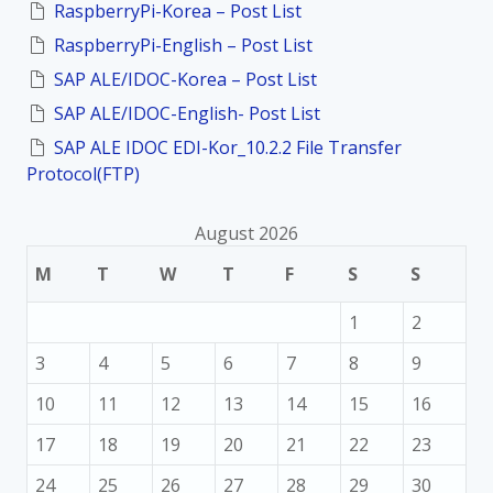
f
RaspberryPi-Korea – Post List
o
RaspberryPi-English – Post List
r
:
SAP ALE/IDOC-Korea – Post List
SAP ALE/IDOC-English- Post List
SAP ALE IDOC EDI-Kor_10.2.2 File Transfer
Protocol(FTP)
August 2026
M
T
W
T
F
S
S
1
2
3
4
5
6
7
8
9
10
11
12
13
14
15
16
17
18
19
20
21
22
23
24
25
26
27
28
29
30