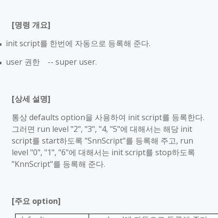
[
명령 개요
]
init script
를 한번에 자동으로 등록해 준다
.
■
user
권한
-- super user.
■
[
상세 설명
]
통상
defaults option
을 사용하여
init script
를 등록한다
.
그러면
run level "2", "3", "4, "5"
에 대해서는 해당
init
script
를
start
하도록
"SnnScript"
를 등록해 주고
, run
level "0", "1", "6"
에 대해서는
init script
를
stop
하도록
"KnnScript"
를 등록해 준다
.
[
주요
option]