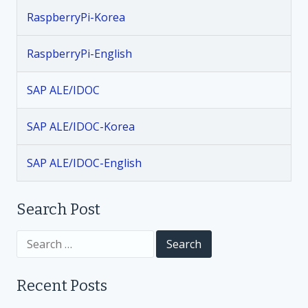
v
RaspberryPi-Korea
i
RaspberryPi-English
g
SAP ALE/IDOC
a
SAP ALE/IDOC-Korea
t
SAP ALE/IDOC-English
i
Search Post
o
S
n
e
a
r
Recent Posts
c
h