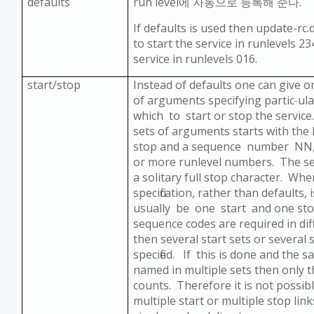
defaults
run level
에 자동으로 등록해 준다
.
If defaults is used then update-rc.d
to start the service in runlevels 2
service in runlevels 016.
start/stop
Instead of defaults one can give 
of arguments specifying partic
‐
ul
which to start or stop the service
sets of arguments starts with the
stop and a sequence number NN,
or more runlevel numbers. The se
a solitary full stop character. When
specification, rather than defaults, 
usually be one start and one stop 
sequence codes are required in dif
then several start sets or several
specified. If this is done and the s
named in multiple sets then only t
counts. Therefore it is not possib
multiple start or multiple stop link