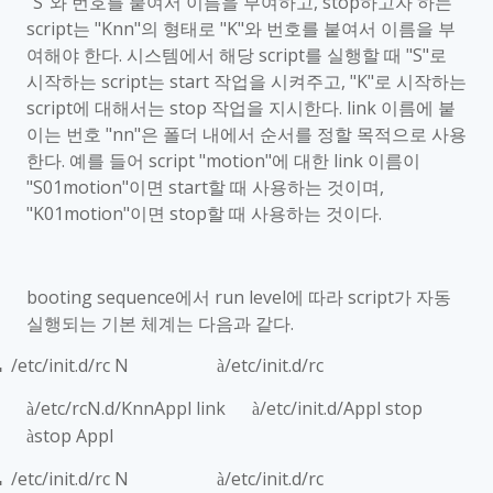
"S"
와 번호를 붙여서 이름을 부여하고
, stop
하고자 하는
script
는
"Knn"
의 형태로
"K"
와 번호를 붙여서 이름을 부
여해야 한다
.
시스템에서 해당
script
를 실행할 때
"S"
로
시작하는
script
는
start
작업을 시켜주고
, "K"
로 시작하는
script
에 대해서는
stop
작업을 지시한다
. link
이름에 붙
이는 번호
"nn"
은 폴더 내에서 순서를 정할 목적으로 사용
한다
.
예를 들어
script "motion"
에 대한
link
이름이
"S01motion"
이면
start
할 때 사용하는 것이며
,
"K01motion"
이면
stop
할 때 사용하는 것이다
.
booting sequence
에서
run level
에 따라
script
가 자동
실행되는 기본 체계는 다음과 같다
.
/etc/init.d/rc N
/etc/init.d/rc
à
■
/etc/rcN.d/KnnAppl link
/etc/init.d/Appl stop
à
à
stop Appl
à
/etc/init.d/rc N
/etc/init.d/rc
à
■