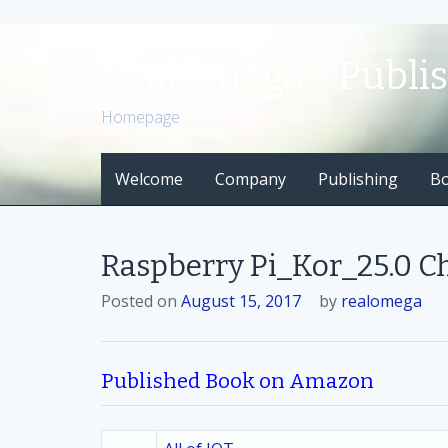
S
k
RealOmega - Publi
i
p
Homepage
t
o
Welcome
Company
Publishing
B
c
o
n
t
Raspberry Pi_Kor_25.0 C
e
n
Posted on
August 15, 2017
by
realomega
t
Published Book on Amazon