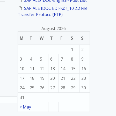
SAP ALE/IDOC-English- Post List
SAP ALE IDOC EDI-Kor_10.2.2 File
Transfer Protocol(FTP)
August 2026
M
T
W
T
F
S
S
1
2
3
4
5
6
7
8
9
10
11
12
13
14
15
16
17
18
19
20
21
22
23
24
25
26
27
28
29
30
31
« May