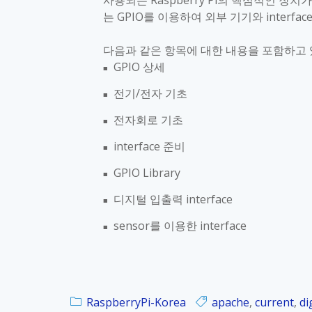
사용되는
Raspberry Pi
의 핵심적인 장치가
는
GPIO
를 이용하여 외부 기기와
interfac
다음과 같은 항목에 대한 내용을 포함하고
GPIO
상세
■
전기
/
전자 기초
■
전자회로 기초
■
interface
준비
■
GPIO Library
■
디지털 입출력
interface
■
sensor
를 이용한
interface
■
RaspberryPi-Korea
apache
,
current
,
di