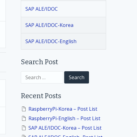
SAP ALE/IDOC
SAP ALE/IDOC-Korea
SAP ALE/IDOC-English
Search Post
S
e
a
r
Recent Posts
c
h
f
RaspberryPi-Korea – Post List
o
RaspberryPi-English – Post List
r
:
SAP ALE/IDOC-Korea – Post List