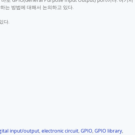
 바로
GPIO(General Purpose Input Output) port
이다
.
여기서
e
하는 방법에 대해서 논의하고 있다
.
 있다
.
gital input/output
,
electronic circuit
,
GPIO
,
GPIO library
,