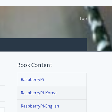
Top
Book Content
RaspberryPi
RaspberryPi-Korea
RaspberryPi-English