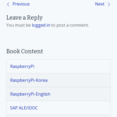
Previous
Next
P
Leave a Reply
o
You must be
logged in
to post a comment.
s
t
Book Content
n
RaspberryPi
a
v
RaspberryPi-Korea
i
RaspberryPi-English
g
SAP ALE/IDOC