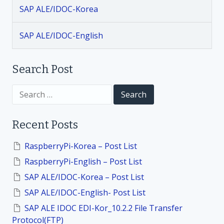
a
SAP ALE/IDOC-Korea
t
SAP ALE/IDOC-English
i
Search Post
o
S
n
e
a
r
Recent Posts
c
h
f
RaspberryPi-Korea – Post List
o
RaspberryPi-English – Post List
r
:
SAP ALE/IDOC-Korea – Post List
SAP ALE/IDOC-English- Post List
SAP ALE IDOC EDI-Kor_10.2.2 File Transfer
Protocol(FTP)