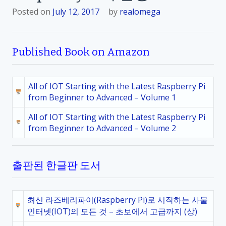
Posted on
July 12, 2017
by
realomega
Published Book on Amazon
All of IOT Starting with the Latest Raspberry Pi
from Beginner to Advanced – Volume 1
All of IOT Starting with the Latest Raspberry Pi
from Beginner to Advanced – Volume 2
출판된 한글판 도서
최신 라즈베리파이(Raspberry Pi)로 시작하는 사물
인터넷(IOT)의 모든 것 – 초보에서 고급까지 (상)