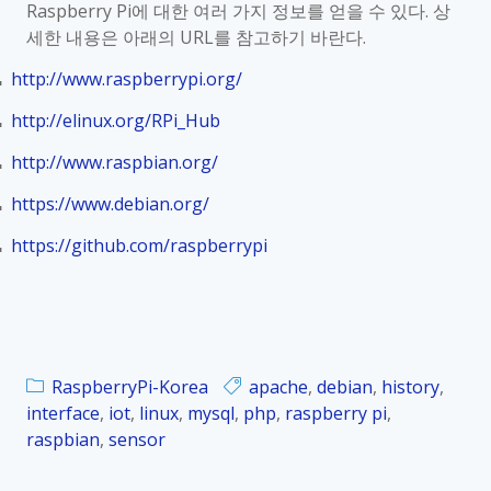
Raspberry Pi
에 대한 여러 가지 정보를 얻을 수 있다
.
상
세한 내용은 아래의
URL
를 참고하기 바란다
.
http://www.raspberrypi.org/
■
http://elinux.org/RPi_Hub
■
http://www.raspbian.org/
■
https://www.debian.org/
■
https://github.com/raspberrypi
■
RaspberryPi-Korea
apache
,
debian
,
history
,
interface
,
iot
,
linux
,
mysql
,
php
,
raspberry pi
,
raspbian
,
sensor