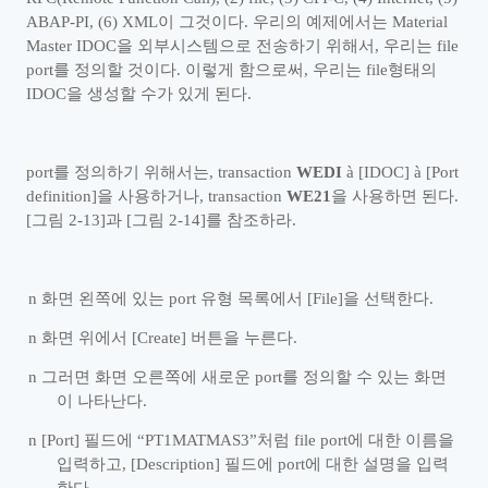
ABAP-PI, (6) XML
이 그것이다
.
우리의 예제에서는
Material
Master IDOC
을 외부시스템으로 전송하기 위해서
,
우리는
file
port
를 정의할 것이다
.
이렇게 함으로써
,
우리는
file
형태의
IDOC
을 생성할 수가 있게 된다
.
port
를 정의하기 위해서는
, transaction
WEDI
à
[IDOC]
à
[Port
definition]
을 사용하거나
, transaction
WE21
을 사용하면 된다
.
[
그림
2-13]
과
[
그림
2-14]
를 참조하라
.
n
화면 왼쪽에 있는
port
유형 목록에서
[File]
을 선택한다
.
n
화면 위에서
[Create]
버튼을 누른다
.
n
그러면 화면 오른쪽에 새로운
port
를 정의할 수 있는 화면
이 나타난다
.
n
[Port]
필드에
“
PT1MATMAS3
”
처럼
file port
에 대한 이름을
입력하고
, [Description]
필드에
port
에 대한 설명을 입력