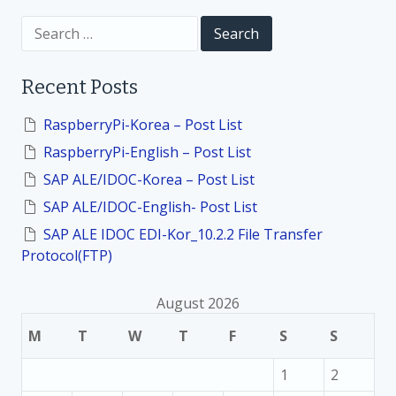
i
S
e
a
o
r
Recent Posts
c
h
n
f
RaspberryPi-Korea – Post List
o
RaspberryPi-English – Post List
r
:
SAP ALE/IDOC-Korea – Post List
SAP ALE/IDOC-English- Post List
SAP ALE IDOC EDI-Kor_10.2.2 File Transfer
Protocol(FTP)
August 2026
M
T
W
T
F
S
S
1
2