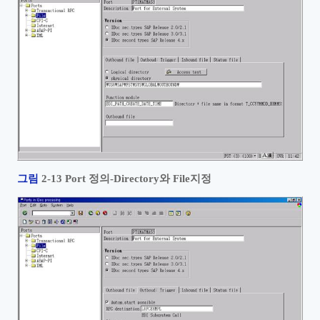
그림
2‑13 Port
정의
-Directory
와
File
지정