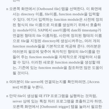
한다
n
오른쪽 화면에서
[Outbound file]
탭을 선택한다
.
이 화면에
서는
directory
이름
, file
이름
, function module
을 입력할
수 있다
.
여기서 입력하는
function module
은 사전에 정의
된 형식의
file
이름으로 자료를 생성하기 위해서 호출하
는
module
이다
. SAP
에서
user
이름에
date
와
timestamp
가
연결된 형태의
file
이름처럼
,
사전에 정의된 형태의 이름
으로
file
을 지정된
directory
에 생성시켜주는
,
여러 개의
function module
들을 기본적으로 제공해 준다
.
여러분은
여러분의 필요에 맞추어 독자적인 형태의
file
이름을 만
들어 주는
function module
을 자체적으로 개발하여 사용
할 수 있다
.
이러한 새로운
function module
을 생성할 때
는
,
기존에 있는
function module
을 참조하면 많은 도움이
될 것이다
.
n
여러분이
file server
에 연결되는지를 확인하려면
, [Access
test]
버튼을 누른다
.
n
만약
file
이 생성될 때
FTP
프로그램을 실행하는 것처럼
,
server
상에 있는 특정 처리 프로그램을 호출하고자 하면
,
오른쪽 화면에서
[Outbound: trigger]
탭을 눌러서 필요한