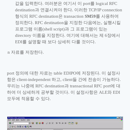
값을 입력한다
.
여러분은 여기서 이
port
를
logical RFC
destination
과 연결시켜야 한다
.
이러한
TCP/IP connection
형식의
RFC destination
은
transaction
SM59
를 사용하여
정의한다
. RFC destination
을 지정한 다음에는
,
실행시킬
프로그램 이름
(shell script)
과 그 프로그램이 있는
directory
이름을 지정한다
.
여기에 대해서는 제
6
장에서
EDI
를 설명할 때 보다 상세히 다룰 것이다
.
n
자료를 저장한다
.
port
정의에 대한 자료는
table EDIPO
에 저장된다
.
이 설정사
항은
client-independent
하고
, client
들 간에 전송이 가능하다
.
우리는 나중에
RFC destination
과
transactional RFC port
에 대
하여 더 상세하게 공부할 것이다
.
이 설정사항은
ALE
와
EDI
모두에 적용할 수 있다
.