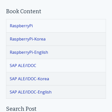
o
Book Content
s
t
RaspberryPi
n
RaspberryPi-Korea
a
RaspberryPi-English
v
SAP ALE/IDOC
i
SAP ALE/IDOC-Korea
g
SAP ALE/IDOC-English
a
t
Search Post