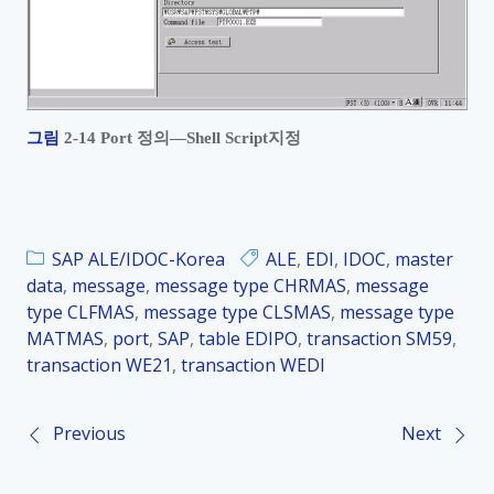
그림
2‑14 Port
정의
—
Shell Script
지정
SAP ALE/IDOC-Korea
ALE
,
EDI
,
IDOC
,
master
data
,
message
,
message type CHRMAS
,
message
type CLFMAS
,
message type CLSMAS
,
message type
MATMAS
,
port
,
SAP
,
table EDIPO
,
transaction SM59
,
transaction WE21
,
transaction WEDI
Previous
Next
P