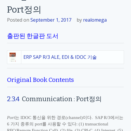
Port정의
Posted on
September 1, 2017
by
realomega
출판된 한글판 도서
ERP SAP R/3 ALE, EDI & IDOC 기술
Original Book Contents
2.3.4
Communication : Port
정의
Port
는
IDOC
통신을 위한 경로
(channel)
이다
. SAP R/3
에서는
6
가지 종류의
port
를 사용할 수 있다
: (1) transactional
RFC(Remote Function Call), (2) file, (3) CPI-C, (4) Internet, (5)