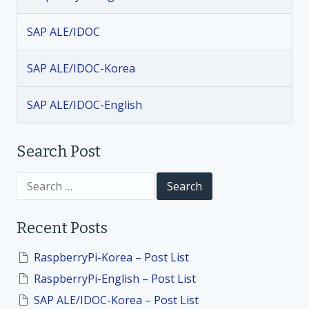
일
정
SAP ALE/IDOC
리
SAP ALE/IDOC-Korea
SAP ALE/IDOC-English
Search Post
S
e
a
r
Recent Posts
c
h
f
RaspberryPi-Korea – Post List
o
RaspberryPi-English – Post List
r
:
SAP ALE/IDOC-Korea – Post List