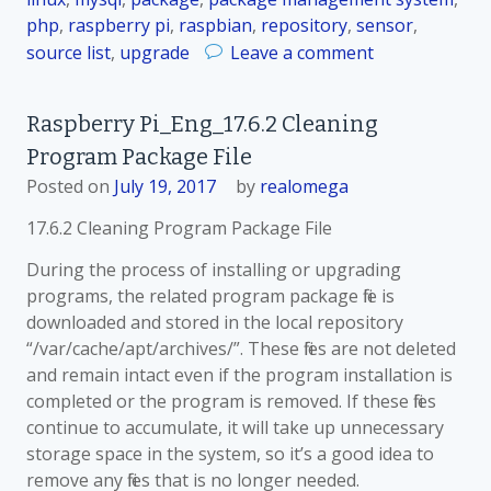
php
,
raspberry pi
,
raspbian
,
repository
,
sensor
,
o
source list
,
upgrade
Leave a comment
n
R
Raspberry Pi_Eng_17.6.2 Cleaning
a
Program Package File
s
p
Posted on
July 19, 2017
by
realomega
b
17.6.2 Cleaning Program Package File
e
r
During the process of installing or upgrading
r
programs, the related program package file is
y
downloaded and stored in the local repository
P
“/var/cache/apt/archives/”. These files are not deleted
i
and remain intact even if the program installation is
_
completed or the program is removed. If these files
K
continue to accumulate, it will take up unnecessary
o
storage space in the system, so it’s a good idea to
r
remove any files that is no longer needed.