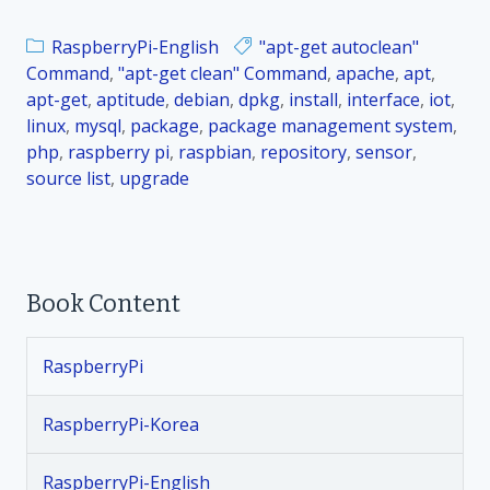
_
1
RaspberryPi-English
"apt-get autoclean"
7
Command
,
"apt-get clean" Command
,
apache
,
apt
,
.
apt-get
,
aptitude
,
debian
,
dpkg
,
install
,
interface
,
iot
,
6
linux
,
mysql
,
package
,
package management system
,
.
php
,
raspberry pi
,
raspbian
,
repository
,
sensor
,
2
source list
,
upgrade
프
로
그
램
p
Book Content
a
c
RaspberryPi
k
a
RaspberryPi-Korea
g
e
파
RaspberryPi-English