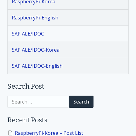
RaspberryPi-Korea
n
RaspberryPi-English
a
SAP ALE/IDOC
v
SAP ALE/IDOC-Korea
i
SAP ALE/IDOC-English
g
a
Search Post
t
S
e
a
i
r
Recent Posts
c
h
o
f
RaspberryPi-Korea – Post List