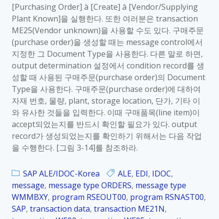
[Purchasing Order] à [Create] à [Vendor/Supplying
Plant Known]을 실행한다. 또한 여러분은 transaction
ME25(Vendor unknown)을 사용할 수도 있다. 구매주문
(purchase order)을 생성할 때는 message control에서
지정한 그 Document Type을 사용한다. 다른 말로 하면,
output determination 설정에서 condition record를 생
성할 때 사용된 구매주문(purchase order)의 Document
Type을 사용한다. 구매주문(purchase order)에 대하여
자재 번호, 물량, plant, storage location, 단가, 기타 이
와 유사한 것들을 입력한다. 이때 구매품목(line item)이
accept되었는지를 반드시 확인할 필요가 있다. output
record가 생성되었는지를 확인하기 위해서는 다음 작업
을 수행한다. [그림 3-14]를 참조하라.
SAP ALE/IDOC-Korea
ALE
,
EDI
,
IDOC
,
message
,
message type ORDERS
,
message type
WMMBXY
,
program RSEOUT00
,
program RSNAST00
,
SAP
,
transaction data
,
transaction ME21N
,