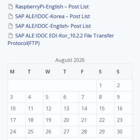
o
RaspberryPi-English – Post List
n
r
:
SAP ALE/IDOC-Korea – Post List
SAP ALE/IDOC-English- Post List
SAP ALE IDOC EDI-Kor_10.2.2 File Transfer
Protocol(FTP)
August 2026
M
T
W
T
F
S
S
1
2
3
4
5
6
7
8
9
10
11
12
13
14
15
16
17
18
19
20
21
22
23
24
25
26
27
28
29
30