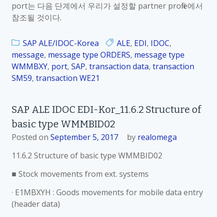
port는 다음 단계에서 우리가 설정할 partner profile에서
참조될 것이다.
SAP ALE/IDOC-Korea
ALE
,
EDI
,
IDOC
,
message
,
message type ORDERS
,
message type
WMMBXY
,
port
,
SAP
,
transaction data
,
transaction
SM59
,
transaction WE21
SAP ALE IDOC EDI-Kor_11.6.2 Structure of
basic type WMMBID02
Posted on
September 5, 2017
by
realomega
11.6.2 Structure of basic type WMMBID02
■ Stock movements from ext. systems
· E1MBXYH : Goods movements for mobile data entry
(header data)