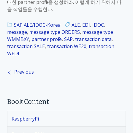
대한 partner profile을 생성하라. 이렇게 하기 위해서 다
음 작업들을 수행한다.
SAP ALE/IDOC-Korea
ALE
,
EDI
,
IDOC
,
message
,
message type ORDERS
,
message type
WMMBXY
,
partner profile
,
SAP
,
transaction data
,
transaction SALE
,
transaction WE20
,
transaction
WEDI
Previous
P
o
Book Content
s
t
RaspberryPi
s