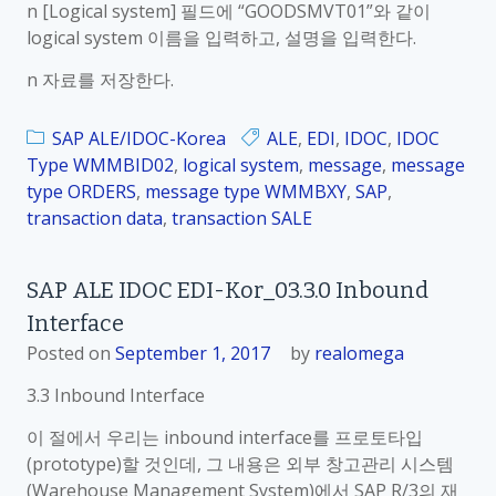
n [Logical system] 필드에 “GOODSMVT01”와 같이
logical system 이름을 입력하고, 설명을 입력한다.
n 자료를 저장한다.
SAP ALE/IDOC-Korea
ALE
,
EDI
,
IDOC
,
IDOC
Type WMMBID02
,
logical system
,
message
,
message
type ORDERS
,
message type WMMBXY
,
SAP
,
transaction data
,
transaction SALE
SAP ALE IDOC EDI-Kor_03.3.0 Inbound
Interface
Posted on
September 1, 2017
by
realomega
3.3 Inbound Interface
이 절에서 우리는 inbound interface를 프로토타입
(prototype)할 것인데, 그 내용은 외부 창고관리 시스템
(Warehouse Management System)에서 SAP R/3의 재