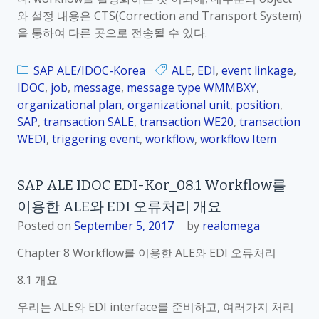
와 설정 내용은 CTS(Correction and Transport System)
을 통하여 다른 곳으로 전송될 수 있다.
SAP ALE/IDOC-Korea
ALE
,
EDI
,
event linkage
,
IDOC
,
job
,
message
,
message type WMMBXY
,
organizational plan
,
organizational unit
,
position
,
SAP
,
transaction SALE
,
transaction WE20
,
transaction
WEDI
,
triggering event
,
workflow
,
workflow Item
SAP ALE IDOC EDI-Kor_08.1 Workflow를
이용한 ALE와 EDI 오류처리 개요
Posted on
September 5, 2017
by
realomega
Chapter 8 Workflow를 이용한 ALE와 EDI 오류처리
8.1 개요
우리는 ALE와 EDI interface를 준비하고, 여러가지 처리