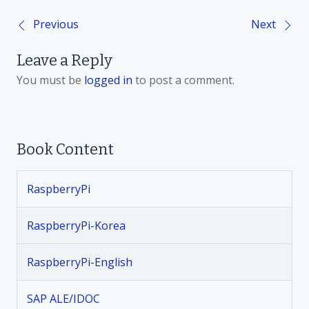
Previous
Next
P
Leave a Reply
o
You must be
logged in
to post a comment.
s
t
Book Content
n
RaspberryPi
a
v
RaspberryPi-Korea
i
RaspberryPi-English
g
SAP ALE/IDOC