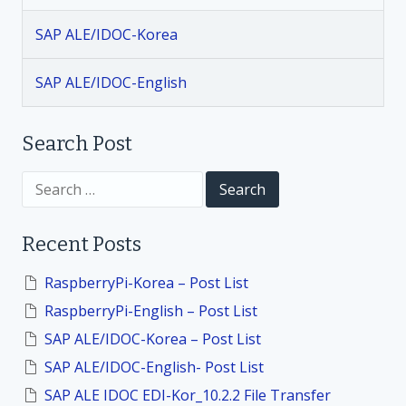
a
SAP ALE/IDOC-Korea
t
SAP ALE/IDOC-English
i
Search Post
o
S
n
e
a
r
Recent Posts
c
h
f
RaspberryPi-Korea – Post List
o
RaspberryPi-English – Post List
r
:
SAP ALE/IDOC-Korea – Post List
SAP ALE/IDOC-English- Post List
SAP ALE IDOC EDI-Kor_10.2.2 File Transfer