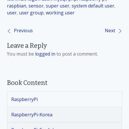
raspbian
,
sensor
,
super user
,
system default user
,
user
,
user group
,
working user
Previous
Next
P
Leave a Reply
o
You must be
logged in
to post a comment.
s
t
Book Content
n
RaspberryPi
a
v
RaspberryPi-Korea