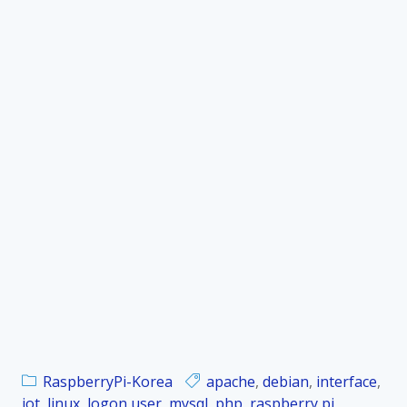
RaspberryPi-Korea
apache
,
debian
,
interface
,
iot
,
linux
,
logon user
,
mysql
,
php
,
raspberry pi
,