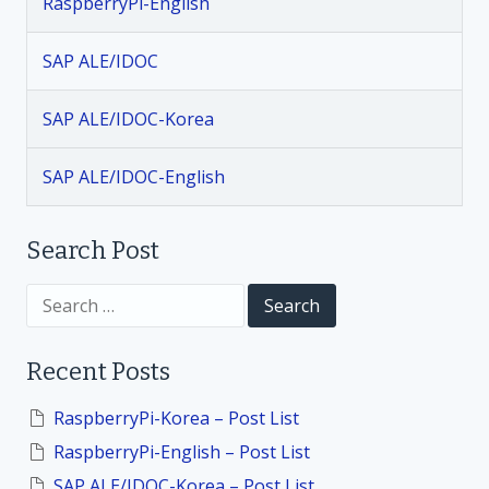
i
RaspberryPi-English
g
SAP ALE/IDOC
a
SAP ALE/IDOC-Korea
t
SAP ALE/IDOC-English
i
Search Post
o
S
n
e
a
r
Recent Posts
c
h
f
RaspberryPi-Korea – Post List
o
RaspberryPi-English – Post List
r
:
SAP ALE/IDOC-Korea – Post List