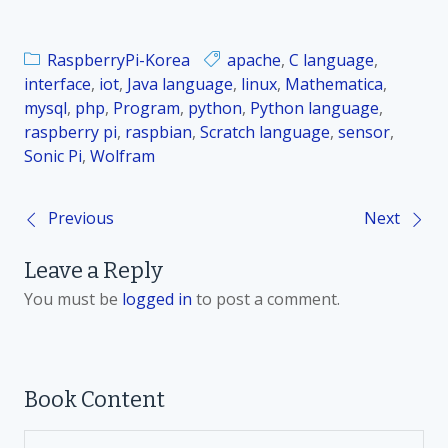
RaspberryPi-Korea
apache
,
C language
,
interface
,
iot
,
Java language
,
linux
,
Mathematica
,
mysql
,
php
,
Program
,
python
,
Python language
,
raspberry pi
,
raspbian
,
Scratch language
,
sensor
,
Sonic Pi
,
Wolfram
Previous
Next
P
Leave a Reply
o
You must be
logged in
to post a comment.
s
t
Book Content
n