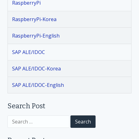
RaspberryPi
a
v
RaspberryPi-Korea
i
RaspberryPi-English
g
SAP ALE/IDOC
a
SAP ALE/IDOC-Korea
t
SAP ALE/IDOC-English
i
Search Post
o
S
n
e
a
r