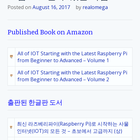
Posted on
August 16, 2017
by
realomega
Published Book on Amazon
All of IOT Starting with the Latest Raspberry Pi
from Beginner to Advanced – Volume 1
All of IOT Starting with the Latest Raspberry Pi
from Beginner to Advanced – Volume 2
출판된 한글판 도서
최신 라즈베리파이(Raspberry Pi)로 시작하는 사물
인터넷(IOT)의 모든 것 – 초보에서 고급까지 (상)