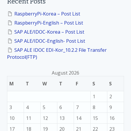
Recent Posts
c
h
f
RaspberryPi-Korea – Post List
o
RaspberryPi-English – Post List
r
:
SAP ALE/IDOC-Korea – Post List
SAP ALE/IDOC-English- Post List
SAP ALE IDOC EDI-Kor_10.2.2 File Transfer
Protocol(FTP)
August 2026
M
T
W
T
F
S
S
1
2
3
4
5
6
7
8
9
10
11
12
13
14
15
16
17
18
19
20
21
22
23