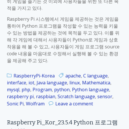
히 게임을 즐기는 것 이외에 사용자들을 위한 또 다른 목
e
i
적을 가지고 있다.
개
_
요
Raspberry Pi 시스템에서 게임을 제공하는 것은 게임을
K
통하여 Python 프로그램을 작성할 수 있는 능력을 키울
o
수 있는 방법을 제공하는 것에 목적을 두고 있다. 이를 위
r
해 각 게임에 대해서 사용자들이 Python로 게임과 상호
_
작용을 해 볼 수 있고, 사용자들이 게임 프로그램 source
2
code 내용을 마음대로 수정해서 실행해 볼 수 있는 환경
3
을 제공해 주고 있다.
.
5
.
RaspberryPi-Korea
apache
,
C language
,
6
interface
,
iot
,
Java language
,
linux
,
Mathematica
,
간
mysql
,
php
,
Program
,
python
,
Python language
,
단
raspberry pi
,
raspbian
,
Scratch language
,
sensor
,
한
o
Sonic Pi
,
Wolfram
Leave a comment
사
n
례
R
Raspberry Pi_Kor_23.5.4 Python 프로그램
를
a