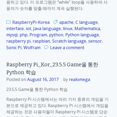
용하고 있다. 이 프로그램은 “while” loop을 사용하여 사
로
K
용자가 숫자를 맞출 때까지 계속 실행된다.
그
o
램
r
작
RaspberryPi-Korea
apache
,
C language
,
_
성
interface
,
iot
,
Java language
,
linux
,
Mathematica
,
2
하
mysql
,
php
,
Program
,
python
,
Python language
,
3
기
raspberry pi
,
raspbian
,
Scratch language
,
sensor
,
.
o
Sonic Pi
,
Wolfram
Leave a comment
6
n
.
R
1
Raspberry Pi_Kor_23.5.5 Game을 통한
a
C
Python 학습
s
l
p
Posted on
August 16, 2017
by
realomega
a
b
n
23.5.5 Game을 통한 Python 학습
e
g
r
Raspberry Pi 시스템에서는 여러 가지 종류의 게임을 기
u
r
본으로 제공하고 있다. Raspberry Pi 시스템에서 게임을
a
y
제공하는 것은 사용자들이 Raspberry Pi 시스템로 단순
g
P