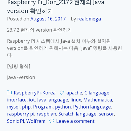
Raspberry Pi_Kor_23.7.2 현재의 Java
a
version 확인하기
s
p
Posted on
August 16, 2017
by
realomega
b
23.7.2 현재의 version 확인하기
e
r
Raspberry Pi 시스템에서 Java 설치 여부와 설치된
r
version을 확인하기 위해서는 다음 “java” 명령을 사용한
y
다.
P
[명령 형식]
i
_
java -version
K
o
RaspberryPi-Korea
apache
,
C language
,
r
interface
,
iot
,
Java language
,
linux
,
Mathematica
,
_
mysql
,
php
,
Program
,
python
,
Python language
,
2
raspberry pi
,
raspbian
,
Scratch language
,
sensor
,
3
o
Sonic Pi
,
Wolfram
Leave a comment
.
n
7