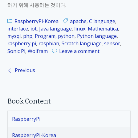
r
하기 위해 사용하는 것이다.
_
2
RaspberryPi-Korea
apache
,
C language
,
3
interface
,
iot
,
Java language
,
linux
,
Mathematica
,
.
mysql
,
php
,
Program
,
python
,
Python language
,
5
raspberry pi
,
raspbian
,
Scratch language
,
sensor
,
.
o
Sonic Pi
,
Wolfram
Leave a comment
4
n
P
R
y
Previous
P
a
t
s
h
o
p
o
b
n
Book Content
s
e
프
r
로
t
r
그
RaspberryPi
y
램
s
P
의
RaspberryPi-Korea