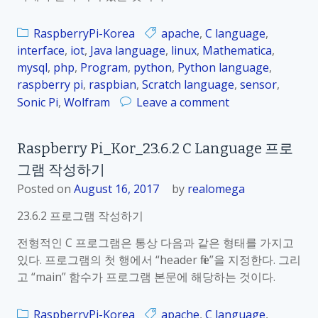
인
o
하
r
RaspberryPi-Korea
apache
,
C language
,
기
_
interface
,
iot
,
Java language
,
linux
,
Mathematica
,
2
mysql
,
php
,
Program
,
python
,
Python language
,
3
raspberry pi
,
raspbian
,
Scratch language
,
sensor
,
.
o
Sonic Pi
,
Wolfram
Leave a comment
7
n
.
R
Raspberry Pi_Kor_23.6.2 C Language 프로
1
a
J
그램 작성하기
s
a
p
Posted on
August 16, 2017
by
realomega
v
b
23.6.2 프로그램 작성하기
a
e
l
r
전형적인 C 프로그램은 통상 다음과 같은 형태를 가지고
a
r
있다. 프로그램의 첫 행에서 “header file”을 지정한다. 그리
n
y
고 “main” 함수가 프로그램 본문에 해당하는 것이다.
g
P
u
i
RaspberryPi-Korea
apache
,
C language
,