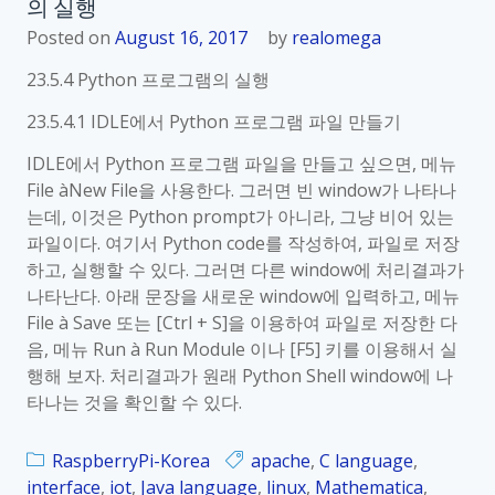
이
의 실행
s
용
p
Posted on
August 16, 2017
by
realomega
한
b
23.5.4 Python 프로그램의 실행
P
e
y
r
23.5.4.1 IDLE에서 Python 프로그램 파일 만들기
t
r
IDLE에서 Python 프로그램 파일을 만들고 싶으면, 메뉴
h
y
File àNew File을 사용한다. 그러면 빈 window가 나타나
o
P
는데, 이것은 Python prompt가 아니라, 그냥 비어 있는
n
i
파일이다. 여기서 Python code를 작성하여, 파일로 저장
학
_
하고, 실행할 수 있다. 그러면 다른 window에 처리결과가
습
K
나타난다. 아래 문장을 새로운 window에 입력하고, 메뉴
o
File à Save 또는 [Ctrl + S]을 이용하여 파일로 저장한 다
r
음, 메뉴 Run à Run Module 이나 [F5] 키를 이용해서 실
_
행해 보자. 처리결과가 원래 Python Shell window에 나
2
타나는 것을 확인할 수 있다.
3
.
5
RaspberryPi-Korea
apache
,
C language
,
.
interface
,
iot
,
Java language
,
linux
,
Mathematica
,