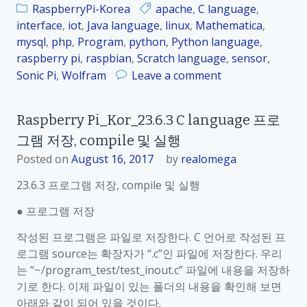
RaspberryPi-Korea
apache
,
C language
,
7
interface
,
iot
,
Java language
,
linux
,
Mathematica
,
.
mysql
,
php
,
Program
,
python
,
Python language
,
2
raspberry pi
,
raspbian
,
Scratch language
,
sensor
,
현
o
Sonic Pi
,
Wolfram
Leave a comment
재
n
의
R
J
Raspberry Pi_Kor_23.6.3 C language 프로
a
a
그램 저장, compile 및 실행
s
v
p
Posted on
August 16, 2017
by
realomega
a
b
v
23.6.3 프로그램 저장, compile 및 실행
e
e
r
● 프로그램 저장
r
r
s
작성된 프로그램은 파일로 저장한다. C 언어로 작성된 프
y
i
로그램 source는 확장자가 “.c”인 파일에 저장한다. 우리
P
o
는 “~/program_test/test_inout.c” 파일에 내용을 저장하
i
n
기로 한다. 이제 파일이 있는 폴더의 내용을 확인해 보면
_
확
아래와 같이 되어 있을 것이다.
K