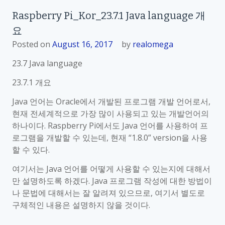
R
.
Raspberry Pi_Kor_23.7.1 Java language 개
a
3
요
s
J
p
Posted on
August 16, 2017
by
realomega
a
b
v
23.7 Java language
e
a
r
23.7.1 개요
프
r
로
Java 언어는 Oracle에서 개발된 프로그램 개발 언어로서,
y
그
현재 전세계적으로 가장 많이 사용되고 있는 개발언어의
P
램
하나이다. Raspberry Pi에서도 Java 언어를 사용하여 프
i
작
로그램을 개발할 수 있는데, 현재 “1.8.0” version을 사용
_
성
할 수 있다.
K
및
o
실
여기서는 Java 언어를 어떻게 사용할 수 있는지에 대해서
r
행
만 설명하도록 하겠다. Java 프로그램 작성에 대한 방법이
_
나 문법에 대해서는 잘 알려져 있으므로, 여기서 별도로
2
구체적인 내용은 설명하지 않을 것이다.
3
.