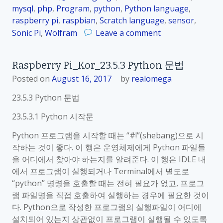
5
mysql
,
php
,
Program
,
python
,
Python language
,
G
raspberry pi
,
raspbian
,
Scratch language
,
sensor
,
a
o
Sonic Pi
,
Wolfram
Leave a comment
m
n
e
R
Raspberry Pi_Kor_23.5.3 Python 문법
을
a
Posted on
August 16, 2017
by
realomega
통
s
한
p
23.5.3 Python 문법
P
b
y
e
23.5.3.1 Python 시작문
t
r
Python 프로그램을 시작할 때는 “#!”(shebang)으로 시
h
r
작하는 것이 좋다. 이 행은 운영체제에게 Python 파일들
o
y
을 어디에서 찾아야 하는지를 알려준다. 이 행은 IDLE 내
n
P
에서 프로그램이 실행되거나 Terminal에서 별도로
학
i
“python” 명령을 호출할 때는 전혀 필요가 없고, 프로그
습
_
램 파일명을 직접 호출하여 실행하는 경우에 필요한 것이
K
다. Python으로 작성한 프로그램의 실행파일이 어디에
o
설치되어 있는지 상관없이 프로그램이 실행될 수 있도록