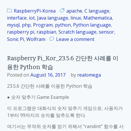
o
e
r
RaspberryPi-Korea
apache
,
C language
,
프
_
interface
,
iot
,
Java language
,
linux
,
Mathematica
,
로
2
mysql
,
php
,
Program
,
python
,
Python language
,
그
3
raspberry pi
,
raspbian
,
Scratch language
,
sensor
,
램
.
o
Sonic Pi
,
Wolfram
Leave a comment
저
6
n
장
.
R
,
2
Raspberry Pi_Kor_23.5.6 간단한 사례를 이
a
c
C
용한 Python 학습
s
o
L
p
m
Posted on
August 16, 2017
by
realomega
a
b
p
n
23.5.6 간단한 사례를 이용한 Python 학습
e
i
g
r
l
● 숫자 맞추기 Game Example
u
r
e
a
이 프로그램은 대화식의 숫자 맞추기 게임으로, 사용자가
y
및
g
1부터 99까지의 숫자를 맞추도록 한다.
P
실
e
i
행
여기서는 무작위 숫자를 얻기 위해서 “randint” 함수를 사
프
_