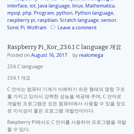
a
_
interface
,
iot
,
Java language
,
linux
,
Mathematica
,
g
K
mysql
,
php
,
Program
,
python
,
Python language
,
e
o
raspberry pi
,
raspbian
,
Scratch language
,
sensor
,
개
r
o
Sonic Pi
,
Wolfram
Leave a comment
요
_
n
2
R
3
Raspberry Pi_Kor_23.6.1 C language 개요
a
.
Posted on
August 16, 2017
by
realomega
s
6
p
23.6 C language
.
b
3
e
23.6.1 개요
C
r
l
C 언어는 컴퓨터 기계가 이해하기 쉬운 형태의 명령 구조
r
a
를 가지고 있어서 강력한 성능을 제공해 주며, C 언어로
y
n
개발된 프로그램은 모든 컴퓨터에서 사용할 수 있을 정도
P
g
로 이식성이 좋은 프로그램 개발언어이다.
i
u
_
Raspberry Pi에서도 C 언어를 사용하여 프로그램을 개발
a
K
할 수 있다.
g