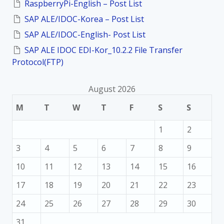
RaspberryPi-English – Post List
n
r
법
:
SAP ALE/IDOC-Korea – Post List
SAP ALE/IDOC-English- Post List
SAP ALE IDOC EDI-Kor_10.2.2 File Transfer
Protocol(FTP)
August 2026
M
T
W
T
F
S
S
1
2
3
4
5
6
7
8
9
10
11
12
13
14
15
16
17
18
19
20
21
22
23
24
25
26
27
28
29
30
31