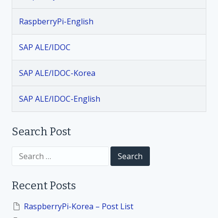
i
실
n
_
행
RaspberryPi-English
K
a
o
SAP ALE/IDOC
r
v
_
2
SAP ALE/IDOC-Korea
i
3
.
SAP ALE/IDOC-English
g
5
.
a
Search Post
3
P
t
S
y
e
t
a
i
h
r
Recent Posts
c
o
h
o
n
f
RaspberryPi-Korea – Post List
문
o