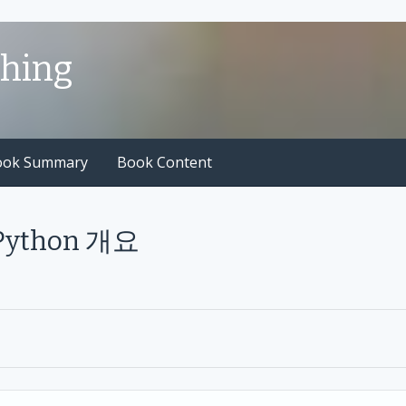
shing
ook Summary
Book Content
1 Python 개요