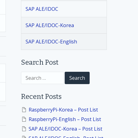
SAP ALE/IDOC
SAP ALE/IDOC-Korea
SAP ALE/IDOC-English
Search Post
S
e
a
r
Recent Posts
c
h
f
RaspberryPi-Korea – Post List
o
RaspberryPi-English – Post List
r
:
SAP ALE/IDOC-Korea – Post List