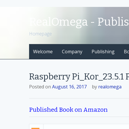
S
k
RealOmega - Publi
i
p
Homepage
t
o
Welcome
Company
Publishing
B
c
o
n
t
Raspberry Pi_Kor_23.5.
e
n
Posted on
August 16, 2017
by
realomega
t
Published Book on Amazon