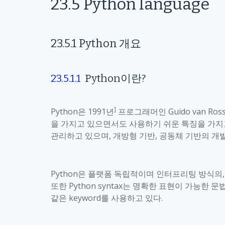
23.5
Python language
23.5.1
Python
개요
23.5.1.1
Python
이란
?
]
Python
은
1991
년
프로그래머인
Guido van Ros
을 가지고 있으면서도 사용하기 쉬운 특징을 가지
관리하고 있으며
,
개방형 기반
,
공동체 기반의 개
Python
은 플랫폼 독립적이며 인터프리팅 방식의
또한
Python syntax
는 명확한 표현이 가능한 문
같은
keyword
를 사용하고 있다
.