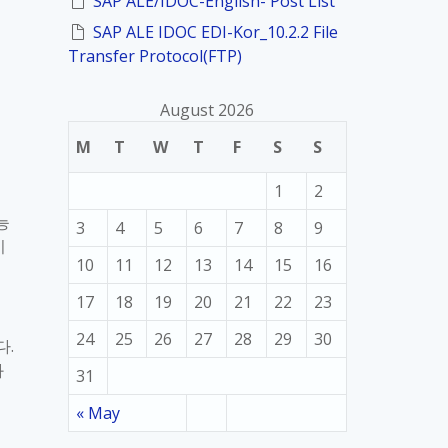
SAP ALE/IDOC-English- Post List
SAP ALE IDOC EDI-Kor_10.2.2 File
Transfer Protocol(FTP)
August 2026
M
T
W
T
F
S
S
1
2
능
3
4
5
6
7
8
9
이
10
11
12
13
14
15
16
17
18
19
20
21
22
23
24
25
26
27
28
29
30
다
.
와
31
« May