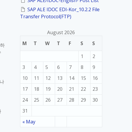
SAP ALE/IDOC-English- Post List
SAP ALE IDOC EDI-Kor_10.2.2 File
Transfer Protocol(FTP)
August 2026
M
T
W
T
F
S
S
 하
수
1
2
3
4
5
6
7
8
9
10
11
12
13
14
15
16
이나
17
18
19
20
21
22
23
24
25
26
27
28
29
30
31
사
« May