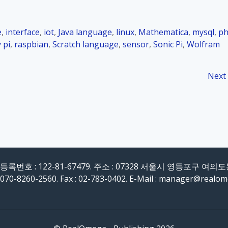
e
,
interface
,
iot
,
Java language
,
linux
,
Mathematica
,
mysql
,
p
 pi
,
raspbian
,
Scratch language
,
sensor
,
Sonic Pi
,
Wolfram
Next
록번호 : 122-81-67479. 주소 : 07328 서울시 영등포구 여의
 070-8260-2560. Fax : 02-783-0402. E-Mail : manager@realo