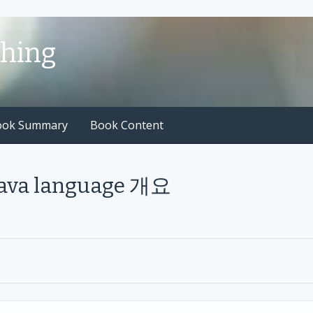
shing
ook Summary
Book Content
 Java language 개요