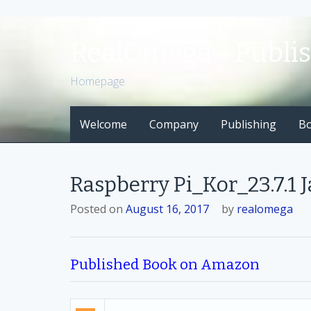
S
k
RealOmega - Publi
i
p
Homepage
t
o
Welcome
Company
Publishing
B
c
o
n
t
Raspberry Pi_Kor_23.7.1
e
n
Posted on
August 16, 2017
by
realomega
t
Published Book on Amazon