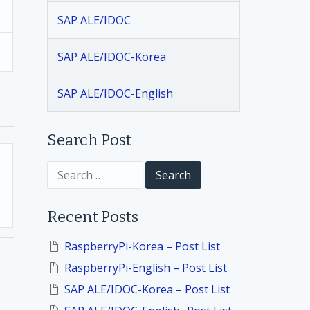
SAP ALE/IDOC
SAP ALE/IDOC-Korea
SAP ALE/IDOC-English
Search Post
S
e
a
r
Recent Posts
c
h
f
RaspberryPi-Korea – Post List
o
RaspberryPi-English – Post List
r
:
SAP ALE/IDOC-Korea – Post List