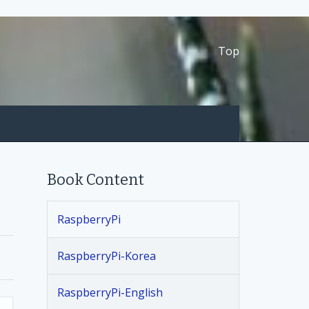
Top
Book Content
RaspberryPi
RaspberryPi-Korea
RaspberryPi-English