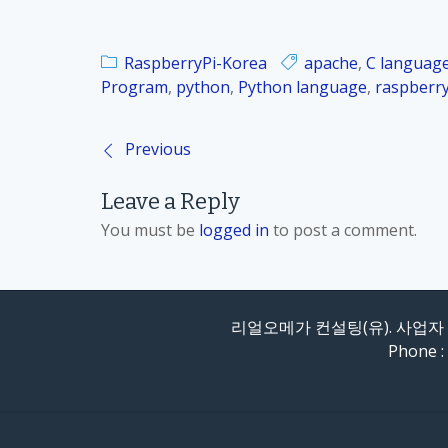
RaspberryPi-Korea
apache
,
C languag
Program
,
python
,
Python language
,
raspberry
Previous
P
Leave a Reply
o
You must be
logged in
to post a comment.
s
t
리얼오메가 컨설팅(유). 사업자 등
n
Phone :
a