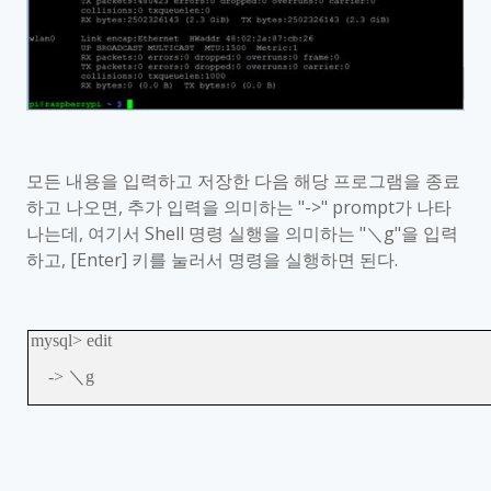
모든 내용을 입력하고 저장한 다음 해당 프로그램을 종료
하고 나오면
,
추가 입력을 의미하는
"->" prompt
가 나타
나는데
,
여기서
Shell
명령 실행을 의미하는
"
＼
g"
을 입력
하고
, [Enter]
키를 눌러서 명령을 실행하면 된다
.
mysql> edit
->
＼
g