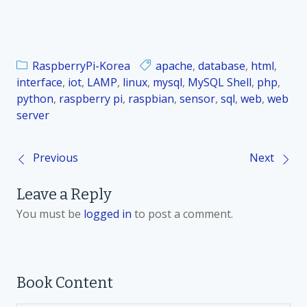
RaspberryPi-Korea
apache
,
database
,
html
,
interface
,
iot
,
LAMP
,
linux
,
mysql
,
MySQL Shell
,
php
,
python
,
raspberry pi
,
raspbian
,
sensor
,
sql
,
web
,
web
server
Previous
Next
P
Leave a Reply
o
You must be
logged in
to post a comment.
s
t
Book Content
n