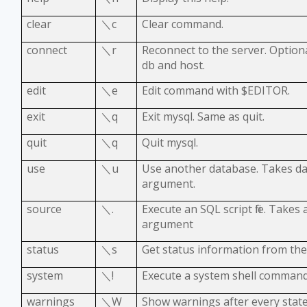
clear
＼
c
Clear command.
connect
＼
r
Reconnect to the server. Optio
db and host.
edit
＼
e
Edit command with $EDITOR.
exit
＼
q
Exit mysql. Same as quit.
quit
＼
q
Quit mysql.
use
＼
u
Use another database. Takes d
argument.
source
＼
.
Execute an SQL script file. Takes 
argument
status
＼
s
Get status information from the
system
＼
!
Execute a system shell command
warnings
＼
W
Show warnings after every stat