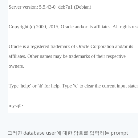
Server version: 5.5.43-0+deb7u1 (Debian)
Copyright (c) 2000, 2015, Oracle and/or its affiliates. All rights re
Oracle is a registered trademark of Oracle Corporation and/or its
affiliates. Other names may be trademarks of their respective
owners.
Type 'help;' or '\h' for help. Type '\c' to clear the current input stat
mysql>
그러면
database user
에 대한 암호를 입력하는
prompt