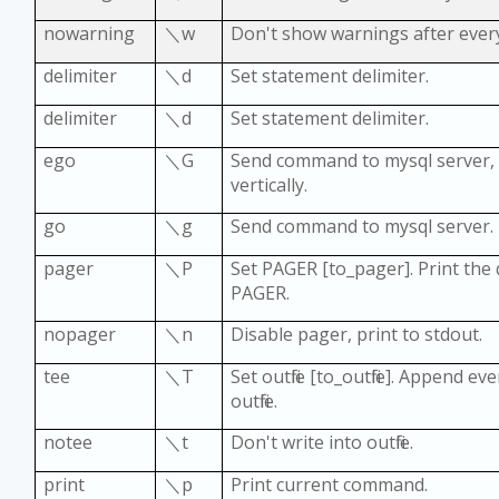
nowarning
＼
w
Don't show warnings after ever
delimiter
＼
d
Set statement delimiter.
delimiter
＼
d
Set statement delimiter.
ego
＼
G
Send command to mysql server, d
vertically.
go
＼
g
Send command to mysql server.
pager
＼
P
Set PAGER [to_pager]. Print the 
PAGER.
nopager
＼
n
Disable pager, print to stdout
tee
＼
T
Set outfile [to_outfile]. Append e
outfile.
notee
＼
t
Don't write into outfile.
print
＼
p
Print current command.