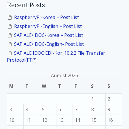
Recent Posts
c
h
f
RaspberryPi-Korea – Post List
o
RaspberryPi-English – Post List
r
:
SAP ALE/IDOC-Korea – Post List
SAP ALE/IDOC-English- Post List
SAP ALE IDOC EDI-Kor_10.2.2 File Transfer
Protocol(FTP)
August 2026
M
T
W
T
F
S
S
1
2
3
4
5
6
7
8
9
10
11
12
13
14
15
16