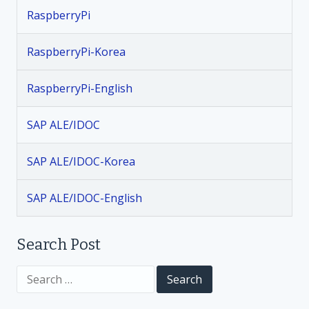
RaspberryPi
a
v
RaspberryPi-Korea
i
RaspberryPi-English
g
SAP ALE/IDOC
a
SAP ALE/IDOC-Korea
t
SAP ALE/IDOC-English
i
Search Post
o
S
n
e
a
r