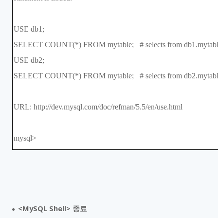
USE db1;
SELECT COUNT(*) FROM mytable; # selects from db1.mytabl
USE db2;
SELECT COUNT(*) FROM mytable; # selects from db2.mytabl
URL: http://dev.mysql.com/doc/refman/5.5/en/use.html
mysql>
<MySQL Shell>
종료
●