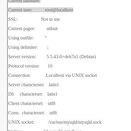
Current database:
Current user: root@localhost
SSL: Not in use
Current pager: stdout
Using outfile: ''
Using delimiter: ;
Server version: 5.5.43-0+deb7u1 (Debian)
Protocol version: 10
Connection: Localhost via UNIX socket
Server characterset: latin1
Db characterset: latin1
Client characterset: utf8
Conn. characterset: utf8
UNIX socket: /var/run/mysqld/mysqld.sock