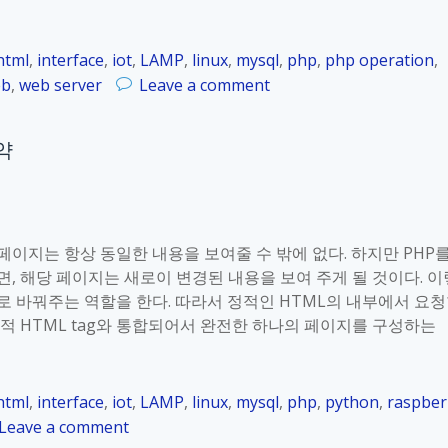
2
4
.
html
,
interface
,
iot
,
LAMP
,
linux
,
mysql
,
php
,
php operation
,
4
o
eb
,
web server
Leave a comment
.
n
5
R
P
요약
a
H
s
P
p
출
b
력
e
당 페이지는 항상 동일한 내용을 보여줄 수 밖에 없다. 하지만 PHP
r
면, 해당 페이지는 새로이 변경된 내용을 보여 주게 될 것이다. 이
r
으로 바꿔주는 역할을 한다. 따라서 정적인 HTML의 내부에서 요
y
정적 HTML tag와 통합되어서 완전한 하나의 페이지를 구성하는
P
i
_
html
,
interface
,
iot
,
LAMP
,
linux
,
mysql
,
php
,
python
,
raspber
K
o
Leave a comment
o