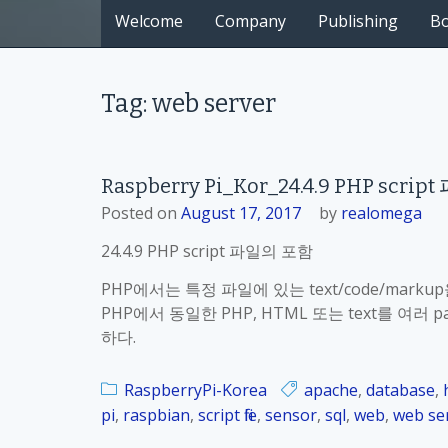
Welcome
Company
Publishing
B
Tag: web server
Raspberry Pi_Kor_24.4.9 PHP scri
Posted on
August 17, 2017
by
realomega
24.4.9 PHP script 파일의 포함
PHP에서는 특정 파일에 있는 text/code/ma
PHP에서 동일한 PHP, HTML 또는 text를 여
하다.
RaspberryPi-Korea
apache
,
database
,
pi
,
raspbian
,
script file
,
sensor
,
sql
,
web
,
web se