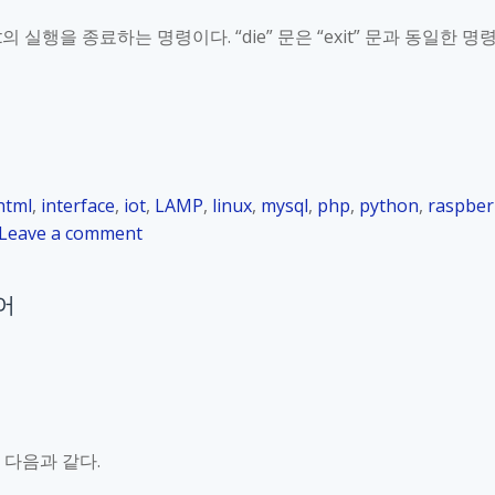
r
4
pt의 실행을 종료하는 명령이다. “die” 문은 “exit” 문과 동일한 명
r
.
y
9
P
P
i
H
_
P
K
s
html
,
interface
,
iot
,
LAMP
,
linux
o
,
mysql
,
php
,
python
,
raspber
c
o
r
Leave a comment
r
n
_
i
R
2
p
제어
a
4
t
s
.
파
p
4
일
b
.
의
e
8
포
r
P
함
은 다음과 같다.
r
H