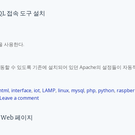
n
r
R
MySQL 접속 도구 설치
_
a
2
s
4
p
.
b
4
e
령을 사용한다.
.
r
4
r
P
y
 연동할 수 있도록 기존에 설치되어 있던 Apache의 설정들이 자동
H
P
P
i
연
_
html
,
interface
,
iot
,
LAMP
,
linux
,
mysql
,
php
,
python
,
raspber
산
K
o
Leave a comment
o
n
r
R
_
HP Web 페이지
a
2
s
4
p