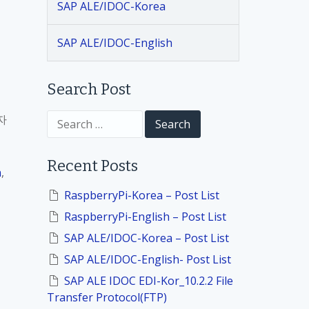
SAP ALE/IDOC-Korea
SAP ALE/IDOC-English
Search Post
자
S
e
a
r
Recent Posts
c
n
,
h
f
RaspberryPi-Korea – Post List
o
RaspberryPi-English – Post List
r
:
SAP ALE/IDOC-Korea – Post List
SAP ALE/IDOC-English- Post List
SAP ALE IDOC EDI-Kor_10.2.2 File
Transfer Protocol(FTP)