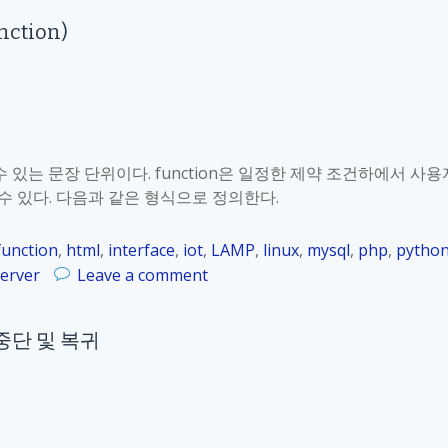
R
nction)
a
s
p
b
e
r
수 있는 문장 단위이다. function은 일정한 제약 조건하에서 사용
r
 있다. 다음과 같은 형식으로 정의한다.
y
P
function
,
html
,
interface
,
iot
,
LAMP
,
linux
,
mysql
,
php
,
pytho
i
o
erver
Leave a comment
_
n
K
R
o
의 중단 및 복귀
a
r
s
_
p
2
b
4
e
.