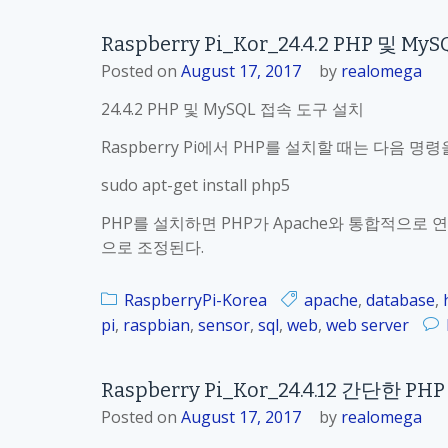
Raspberry Pi_Kor_24.4.2 PHP 및 
Posted on
August 17, 2017
by
realomega
24.4.2 PHP 및 MySQL 접속 도구 설치
Raspberry Pi에서 PHP를 설치할 때는 다음 명
sudo apt-get install php5
PHP를 설치하면 PHP가 Apache와 통합적으로
으로 조정된다.
RaspberryPi-Korea
apache
,
database
,
pi
,
raspbian
,
sensor
,
sql
,
web
,
web server
Raspberry Pi_Kor_24.4.12 간단한 P
Posted on
August 17, 2017
by
realomega