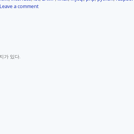
의
K
o
Leave a comment
중
o
n
단
r
R
및
_
a
복
2
s
귀
4
p
.
b
4
e
지가 있다.
.
r
6
r
P
y
H
P
P
i
실
_
행
K
제
o
어
r
_