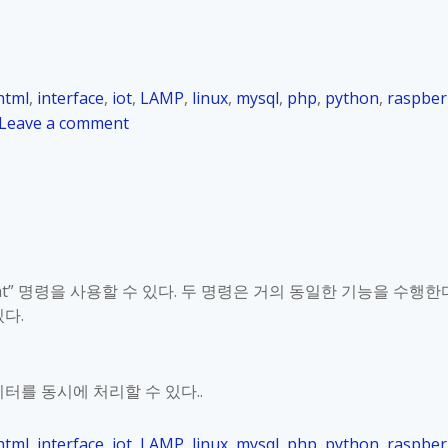
y
P
P
함
i
수
_
(
html
,
interface
,
iot
K
,
LAMP
,
linux
f
,
mysql
,
php
,
python
,
raspber
o
o
u
Leave a comment
r
n
n
_
R
c
2
a
t
4
s
i
.
p
o
4
b
n
.
e
)
rint” 명령을 사용할 수 있다. 두 명령은 거의 동일한 기능을 수행한
7
r
있다.
P
r
H
y
P
P
미터를 동시에 처리할 수 있다..
처
i
리
_
html
,
interface
,
iot
,
LAMP
,
linux
,
mysql
,
php
,
python
,
raspber