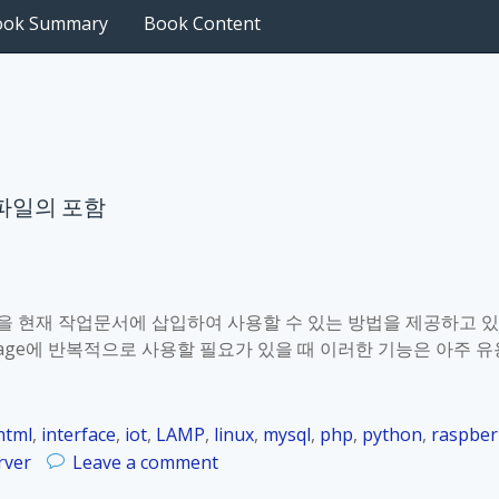
ook Summary
Book Content
pt 파일의 포함
rkup을 현재 작업문서에 삽입하여 사용할 수 있는 방법을 제공하고 있
러 page에 반복적으로 사용할 필요가 있을 때 이러한 기능은 아주 유
html
,
interface
,
iot
,
LAMP
,
linux
,
mysql
,
php
,
python
,
raspber
o
rver
Leave a comment
n