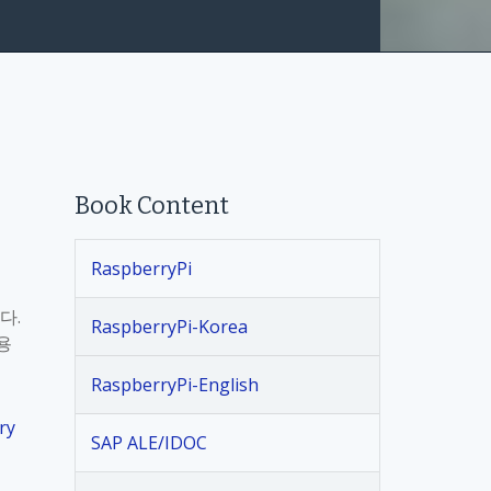
Book Content
RaspberryPi
다.
RaspberryPi-Korea
용
RaspberryPi-English
ry
SAP ALE/IDOC