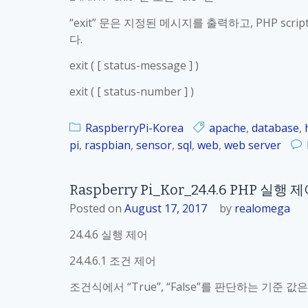
“exit” 문은 지정된 메시지를 출력하고, PHP scri
다.
exit ( [ status-message ] )
exit ( [ status-number ] )
RaspberryPi-Korea
apache
,
database
,
pi
,
raspbian
,
sensor
,
sql
,
web
,
web server
Raspberry Pi_Kor_24.4.6 PHP 실행 
Posted on
August 17, 2017
by
realomega
24.4.6 실행 제어
24.4.6.1 조건 제어
조건식에서 “True”, “False”를 판단하는 기준 값