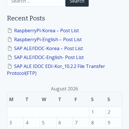
n
e
a
r
Recent Posts
c
h
f
RaspberryPi-Korea – Post List
o
RaspberryPi-English – Post List
r
:
SAP ALE/IDOC-Korea – Post List
SAP ALE/IDOC-English- Post List
SAP ALE IDOC EDI-Kor_10.2.2 File Transfer
Protocol(FTP)
August 2026
M
T
W
T
F
S
S
1
2
3
4
5
6
7
8
9