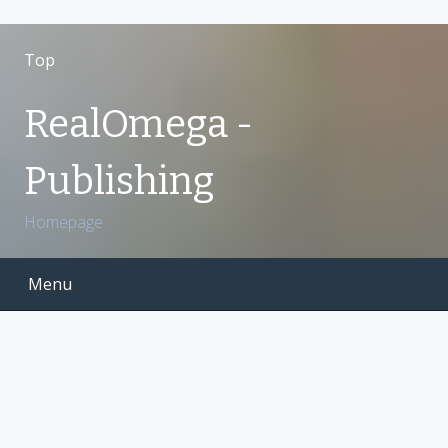
S
k
Top
i
p
RealOmega -
t
o
Publishing
c
o
Homepage
n
t
e
Menu
n
t