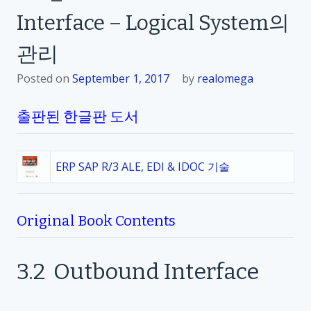
Interface – Logical System의
관리
Posted on
September 1, 2017
by
realomega
출판된 한글판 도서
ERP SAP R/3 ALE, EDI & IDOC 기술
Original Book Contents
3.2
Outbound Interface