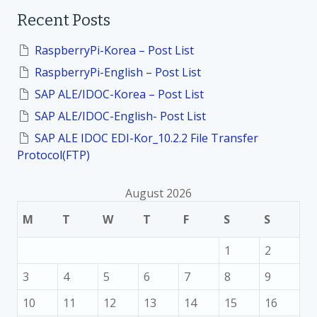
o
r
Recent Posts
c
h
n
f
RaspberryPi-Korea – Post List
o
RaspberryPi-English – Post List
r
:
SAP ALE/IDOC-Korea – Post List
SAP ALE/IDOC-English- Post List
SAP ALE IDOC EDI-Kor_10.2.2 File Transfer
Protocol(FTP)
August 2026
M
T
W
T
F
S
S
1
2
3
4
5
6
7
8
9
10
11
12
13
14
15
16