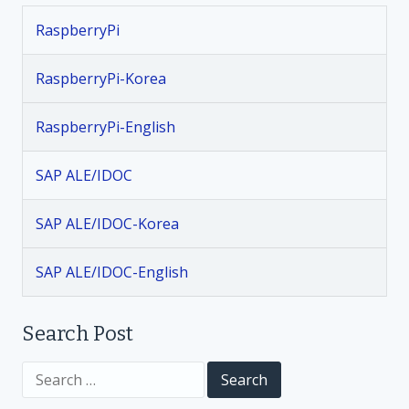
t
RaspberryPi
n
RaspberryPi-Korea
a
RaspberryPi-English
v
SAP ALE/IDOC
i
SAP ALE/IDOC-Korea
g
SAP ALE/IDOC-English
a
t
Search Post
i
S
e
a