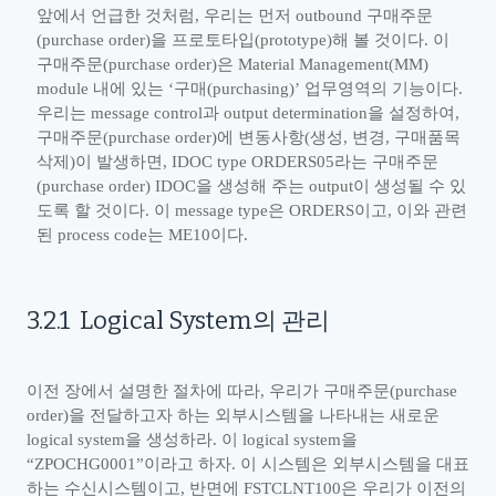
앞에서 언급한 것처럼
,
우리는 먼저
outbound
구매주문
(purchase order)
을 프로토타입
(prototype)
해 볼 것이다
.
이
구매주문
(purchase order)
은
Material Management(MM)
module
내에 있는
‘
구매
(purchasing)
’
업무영역의 기능이다
.
우리는
message control
과
output determination
을 설정하여
,
구매주문
(purchase order)
에 변동사항
(
생성
,
변경
,
구매품목
삭제
)
이 발생하면
, IDOC type ORDERS05
라는 구매주문
(purchase order) IDOC
을 생성해 주는
output
이 생성될 수 있
도록 할 것이다
.
이
message type
은
ORDERS
이고
,
이와 관련
된
process code
는
ME10
이다
.
3.2.1
Logical System
의 관리
이전 장에서 설명한 절차에 따라
,
우리가 구매주문
(purchase
order)
을 전달하고자 하는 외부시스템을 나타내는 새로운
logical system
을 생성하라
.
이
logical system
을
“
ZPOCHG0001
”
이라고 하자
.
이 시스템은 외부시스템을 대표
하는 수신시스템이고
,
반면에
FSTCLNT100
은 우리가 이전의