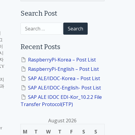
Search Post
S
e
서
a
그
r
Recent Posts
이
c
h
시
f
RaspberryPi-Korea – Post List
자
o
XY
RaspberryPi-English – Post List
r
:
SAP ALE/IDOC-Korea – Post List
하지
과
SAP ALE/IDOC-English- Post List
SAP ALE IDOC EDI-Kor_10.2.2 File
Transfer Protocol(FTP)
August 2026
r
M
T
W
T
F
S
S