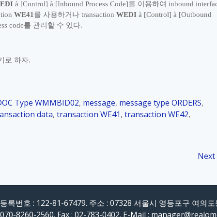
EDI
à
[Control]
à
[Inbound Process Code]
를 이용하여
inbound interfa
ction
WE41
를 사용하거나
transaction
WEDI
à
[Control]
à
[Outbound
ss code
를 관리할 수 있다
.
기로 하자
.
DOC Type WMMBID02
,
message
,
message type ORDERS
,
ransaction data
,
transaction WE41
,
transaction WE42
,
Next
록번호 : 122-81-67479. 주소 : 07328 서울시 영등포구 여의
 070-8260-2560. Fax : 02-783-0402. E-Mail : manager@realo