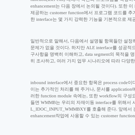
enhancement
는 다음 장에서 논의될 것이다
).
또한 이
제공하는
customer function
에서 프로그램 코드를 추
한
interface
는 몇 가지 강력한 기능을 기본적으로 제
일반적으로 말해서
,
다음에서 설명될 항목들만 설정
문제가 없을 것이다
.
하지만
ALE interface
를 성공적
구사항을 명백히 이해하고
, data segment
의 목적을 
히 조사하고
,
여러 가지 업무 시나리오에 따라 다양
inbound interface
에서 중요한 항목은
process code
이
이는 추가적인 처리를 해 주거나
,
문서를
application
러한
function module
속에는
,
또한
workflow
의 구성
들면
WMMB
는 우리의 자재이동
interface
를 위해서 
L_IDOC_INPUT_WMMBXY
를 호출해 준다
.
앞에서 
enhancement
작업에 사용할 수 있는
customer function(