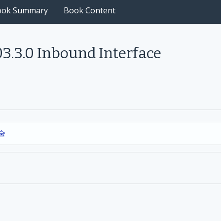
ook Summary
Book Content
.3.0 Inbound Interface
기술