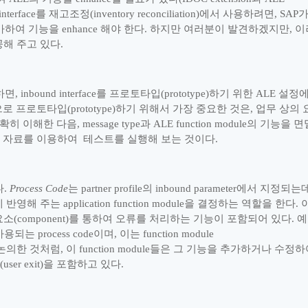
interface
를 재고조정
(inventory reconciliation)
에서 사용하려면
, SAP
가하여 기능을
enhance
해야 한다
.
하지만 여러분이 발견하겠지만
,
이
공해 주고 있다
.
하면
, inbound interface
를 프로토타입
(prototype)
하기 위한
ALE
설정
으로 프로토타입
(prototype)
하기 위해서 가장 중요한 것은
,
업무 상의 
명확히 이해한 다음
, message type
과
ALE function module
의 기능을 면
한 자료를 이용하여
테스트를 실행해 보는 것이다
.
다
.
Process Code
는
partner profile
의
inbound parameter
에서 지정되는
에 반영해 주는
application function module
을 결정하는 역할을 한다
.
요소
(component)
를 통하여 오류를 처리하는 기능이 포함되어 있다
.
예
사용되는
process code
이며
,
이는
function module
논의한 것처럼
,
이
function module
들은 그 기능을 추가하거나 수정하
user exit)
을 포함하고 있다
.