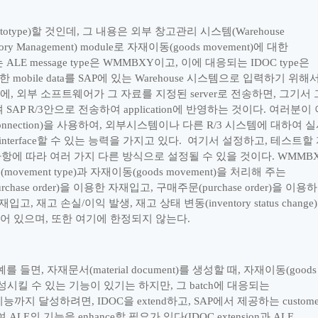
totype)
할 것인데
,
그 내용은 외부 창고관리 시스템
(Warehouse
tory Management) module
로 자재이동
(goods movement)
에 대한
는
ALE message type
은
WMMBXY
이고
,
이에 대응되는
IDOC type
은
대한
mobile data
를
SAP
에 있는
Warehouse
시스템으로 입력하기 위해
시에
,
외부 소프트웨어가 그 자료를 지정된
server
로 전송하면
,
그기서 
여
SAP R/3
안으로 전송하여
application
에 반영하는 것이다
.
여러분이 
onnection)
을 사용하여
,
외부시스템이나 다른
R/3
시스템에 대하여 실
interface
할 수 있는 능력을 가지고 있다
.
여기서 설정하고
,
테스트할 
항에 따라 여러 가지 다른 방식으로 설정될 수 있을 것이다
. WMMB
형
(movement type)
과 자재이동
(goods movement)
을 처리해 주는
urchase order)
을 이용한 자재입고
,
구매주문
(purchase order)
을 이용
자재입고
,
재고 손실
/
이익 발생
,
재고 상태 변동
(inventory status change)
되어 있으며
,
또한 여기에 한정되지 않는다
.
예를 들면
,
자재문서
(material document)
를 생성할 때
,
자재이동
(goods
성시킬 수 있는 기능이 있기는 하지만
,
그
batch
에 대응되는
기능까지 달성하려면
, IDOC
을
extend
하고
, SAP
에서 제공하는
custome
여
ALE
의 기능을
enhance
할 필요가 있다
(IDOC extension
과
ALE