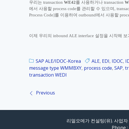
우리는
transaction
WE42
를 사용하거나
transaction
W
에서 사용할
process code
를 관리할 수 있으며
, transa
Process Code]
를 이용하여
outbound
에서 사용할
proce
이제 우리의
inbound ALE interface
설정을 시작해 보
SAP ALE/IDOC-Korea
ALE
,
EDI
,
IDOC
,
I
message type WMMBXY
,
process code
,
SAP
,
t
transaction WEDI
Previous
P
o
리얼오메가 컨설팅(유). 사업자 등
s
Phone :