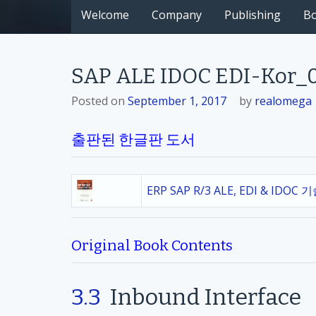
Welcome
Company
Publishing
B
SAP ALE IDOC EDI-Kor_03
Posted on
September 1, 2017
by
realomega
출판된 한글판 도서
ERP SAP R/3 ALE, EDI & IDOC 
Original Book Contents
3.3
Inbound Interface