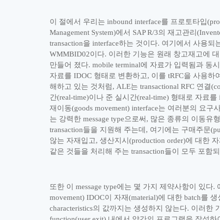
이 절에서 우리는
inbound interface
를 프로토타입
(pro
Management System)
에서
SAP R/3
의 재고관리
(Inven
transaction
을
interface
하는 것이다
.
여기에서 사용되
WMMBID02
이다
.
이러한 기능은 원래 창고재고에 
만들어 졌다
. mobile terminal
에 자료가 입력됨과 동
자료를
IDOC
형태로 변환하고
,
이를
tRFC
을 사용하
해하고 있는 것처럼
, ALE
는
transactional RFC
연결
(c
간
(real-time)
이나 준 실시간
(real-time)
형태로 자료를
재이동
(goods movement) interface
는 여러분의 요구사
는 강력한
message type
으로써
,
많은 종류의 이동유
transaction
들을 지원해 주는데
,
여기에는 구매주문
(p
않는 자재입고
,
생산지시
(production order)
에 대한 
같은 것들을 처리해 주는
transaction
들이 모두 포함
또한 이
message type
에는 몇 가지 제약사항이 있다
.
movement) IDOC
이 자재
(material)
에 대한
batch
를 생
characteristics
의 값까지는 생성하지 않는다
.
이러한 
function(user exit)
내에서 약간의 프로그램을 작성하