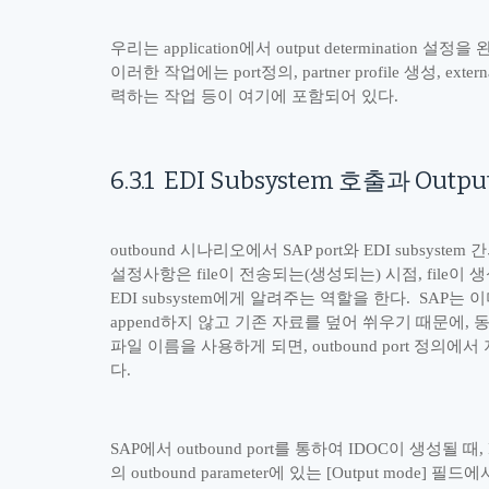
우리는
application
에서
output determination
설정을 
이러한 작업에는
port
정의
, partner profile
생성
, exter
력하는 작업 등이 여기에 포함되어 있다
.
6.3.1
EDI Subsystem
호출과
Outpu
outbound
시나리오에서
SAP port
와
EDI subsystem
간
설정사항은
file
이 전송되는
(
생성되는
)
시점
, file
이 
EDI subsystem
에게 알려주는 역할을 한다
. SAP
는 이
append
하지 않고 기존 자료를 덮어 쒸우기 때문에
,
파일 이름을 사용하게 되면
, outbound port
정의에서 
다
.
SAP
에서
outbound port
를 통하여
IDOC
이 생성될 때
,
의
outbound parameter
에 있는
[Output mode]
필드에서