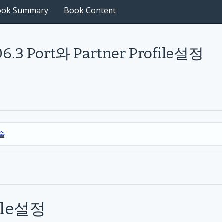
ook Summary
Book Content
6.3 Port와 Partner Profile설정
기술
le
설정