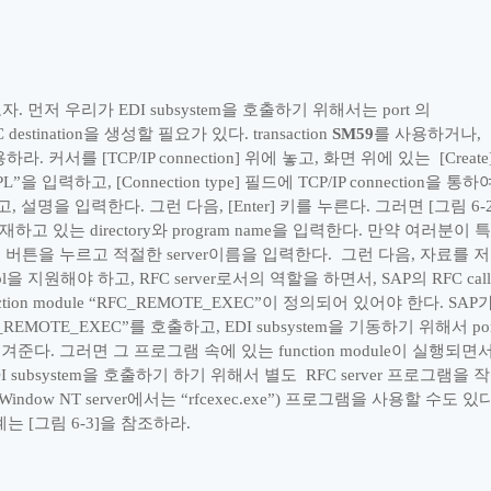
보자
.
먼저 우리가
EDI subsystem
을 호출하기 위해서는
port
의
 destination
을 생성할 필요가 있다
. transaction
SM59
를 사용하거나
,
용하라
.
커서를
[TCP/IP connection]
위에 놓고
,
화면 위에 있는
[Create
PL
”
을 입력하고
, [Connection type]
필드에
TCP/IP connection
을 통하
고
,
설명을 입력한다
.
그런 다음
, [Enter]
키를 누른다
.
그러면
[
그림
6-
재하고 있는
directory
와
program name
을 입력한다
.
만약 여러분이 
]
버튼을 누르고 적절한
server
이름을 입력한다
.
그런 다음
,
자료를 
l
을 지원해야 하고
, RFC server
로서의 역할을 하면서
, SAP
의
RFC call
tion module
“
RFC_REMOTE_EXEC
”
이 정의되어 있어야 한다
. SAP
_REMOTE_EXEC
”
를 호출하고
, EDI subsystem
을 기동하기 위해서
po
넘겨준다
.
그러면 그 프로그램 속에 있는
function module
이 실행되면
 subsystem
을 호출하기 하기 위해서 별도
RFC server
프로그램을 
(Window NT server
에서는
“
rfcexec.exe
”
)
프로그램을 사용할 수도 있
계는
[
그림
6-3]
을 참조하라
.