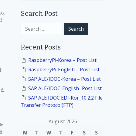
Search Post
하자
.
입
S
e
a
r
Recent Posts
c
h
f
RaspberryPi-Korea – Post List
o
RaspberryPi-English – Post List
한
r
:
SAP ALE/IDOC-Korea – Post List
SAP ALE/IDOC-English- Post List
적인
있
SAP ALE IDOC EDI-Kor_10.2.2 File
Transfer Protocol(FTP)
August 2026
le
들
M
T
W
T
F
S
S