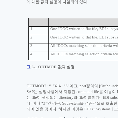
에 대한 값과 설명이 나열되어 있다
.
1
One IDOC written to flat file, EDI subsy
2
One IDOC written to flat file, EDI subsy
3
All IDOCs matching selection criteria wri
4
All IDOCs matching selection criteria writ
표
6‑1 OUTMOD
값과 설명
OUTMOD
가
“
1
”
이나
“
3
”
이고
, port
정의의
[Outbound:
SAP
는 설정사항에서 지정된
command file
를 이용여
E
는
file
이 생성되는
directory
와
file
이름이다
. EDI sub
“
1
”
이나
“
3
”
인 경우
, Subsystem
을 성공적으로 호출한
되어 있을 것이다
.
하지만 이것은
EDI subsystem
이 그