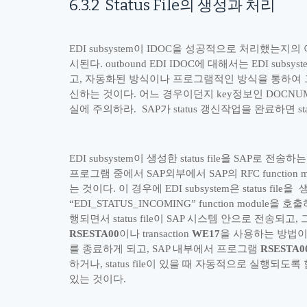
6.3.2
Status File
의 생성과 처리
EDI subsystem
이
IDOC
을 성공적으로 처리했는지의
시된다
. outbound EDI IDOC
에 대해서는
EDI subsyst
고
,
자동화된 방식이나 프로그램적인 방식을 통하여 
신하는 것이다
.
어느 경우이던지
key
정보인
DOCNUM
실에 주의하라
. SAP
가
status
갱신작업을 완료하면
st
EDI subsystem
이 생성한
status file
을
SAP
로 전송하는
프로그램 중에서
SAP
외부에서
SAP
의
RFC function 
는 것이다
.
이 경우에
EDI subsystem
은
status file
을
“
EDI_STATUS_INCOMING
”
function module
을 호출
행되면서
status file
이
SAP
시스템 안으로 전송되고
,
RSESTA00
이나
transaction
WE17
을 사용하는 방법
를 종료하게 되고
, SAP
내부에서 프로그램
RSESTA0
하거나
, status file
이 있을 때 자동적으로 실행되도록
있는 것이다
.