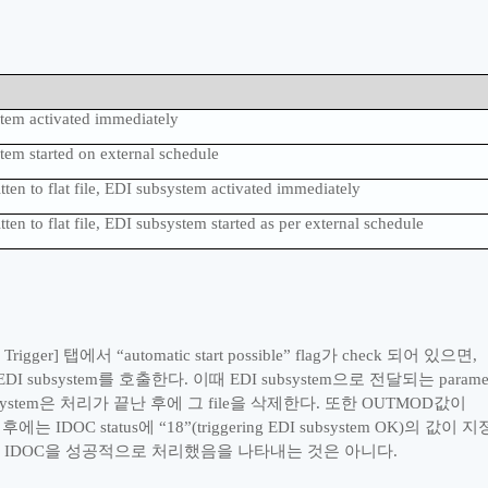
stem activated immediately
stem started on external schedule
tten to flat file, EDI subsystem activated immediately
ten to flat file, EDI subsystem started as per external schedule
 Trigger]
탭에서
“
automatic start possible
”
flag
가
check
되어 있으면
,
DI subsystem
를 호출한다
.
이때
EDI subsystem
으로 전달되는
parame
system
은 처리가 끝난 후에 그
file
을 삭제한다
.
또한
OUTMOD
값이
 후에는
IDOC status
에
“
18
”
(triggering EDI subsystem OK)
의 값이 지
IDOC
을 성공적으로 처리했음을 나타내는 것은 아니다
.