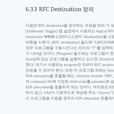
6.3.3
RFC Destination
정의
다음은
RFC destination
을 정의하는 과정을 따라 가 
[Outbound: Trigger]
탭 설정에서 사용되는
logical RFC
transaction
WEDI
à
[IDOC]
à
[RFC Destination]
을 사
버튼을 누른다
. [RFC destination]
필드에
“
LRFCEXM
외부 프로그램을 구동시킨다는 의미의
“
T
”
를 입력하
가 나타날 것이다
. [Program]
필드에는 프로그램이 존
host
상에 있는 프로그램을 실행하고 싶으면
, [Explicit
한다
.
여기서 사용되는
program
은
SAP
의
RFC protoco
반응할 수 있어야 한다
.
또한 이 프로그램 속에는
func
EDI subsystem
을 호출할 때는
, function module
“
RFC
의
command file
에 지정한
shell script
를
paramter
로 
EDI subsystem
을 호출하게 되는 것이다
.
여러분은
EDI
하지 않고
, SAP
가 기본적으로 제공해 주는
“
rfcexec
”
이 프로그램을 이용할 경우의
EDI subsystem
호출체