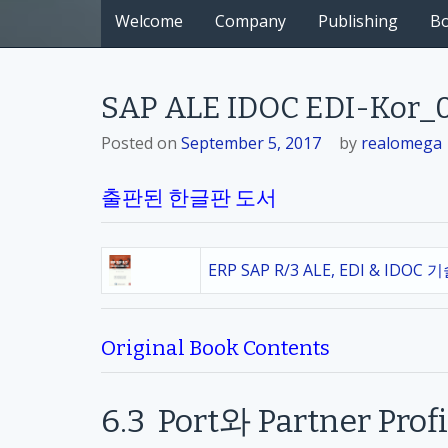
Welcome
Company
Publishing
B
SAP ALE IDOC EDI-Kor_0
Posted on
September 5, 2017
by
realomega
출판된 한글판 도서
ERP SAP R/3 ALE, EDI & IDOC 
Original Book Contents
6.3
Port
와
Partner Profi