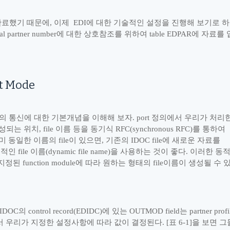
완료했기 때문에
,
이제
EDI
에 대한 기술적인 설정을 진행해 보기로 
nal partner number
에 대한 상호참조를 위하여
table EDPAR
에 자료를 
t Mode
의 통신에 대한 기본개념을 이해해 보자
. port
정의에서 우리가 처리
생성되는 위치
, file
이름 등을 동기식
RFC(synchronous RFC)
를 통하여
미 동일한 이름의
file
이 있으면
,
기존의
IDOC file
에 새로운 자료를
동적인
file
이름
(dynamic file name)
을 사용하는 것이 좋다
.
이러한 동
지정된
function module
에 따라 원하는 형태의
file
이름이 생성될 수 
 IDOC
의
control record(EDIDC)
에 있는
OUTMOD field
는
partner profi
 우리가 지정한 설정사항에 따라 값이 결정된다
. [
표
6-1]
을 보면 그