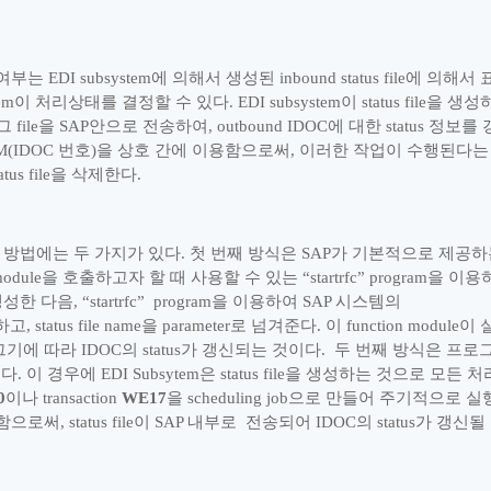
 여부는
EDI subsystem
에 의해서 생성된
inbound status file
에 의해서 
em
이 처리상태를 결정할 수 있다
. EDI subsystem
이
status file
을 생성
그
file
을
SAP
안으로 전송하여
, outbound IDOC
에 대한
status
정보를 
(IDOC
번호
)
을 상호 간에 이용함으로써
,
이러한 작업이 수행된다는
atus file
을 삭제한다
.
 방법에는 두 가지가 있다
.
첫 번째 방식은
SAP
가 기본적으로 제공하
module
을 호출하고자 할 때 사용할 수 있는
“
startrfc
”
program
을 이용
생성한 다음
,
“
startrfc
”
program
을 이용하여
SAP
시스템의
하고
, status file name
을
parameter
로 넘겨준다
.
이
function module
이 
그기에 따라
IDOC
의
status
가 갱신되는 것이다
.
두 번째 방식은 프로
이다
.
이 경우에
EDI Subsytem
은
status file
을 생성하는 것으로 모든 처
0
이나
transaction
WE17
을
scheduling job
으로 만들어 주기적으로 실
 함으로써
, status file
이
SAP
내부로
전송되어
IDOC
의
status
가 갱신될