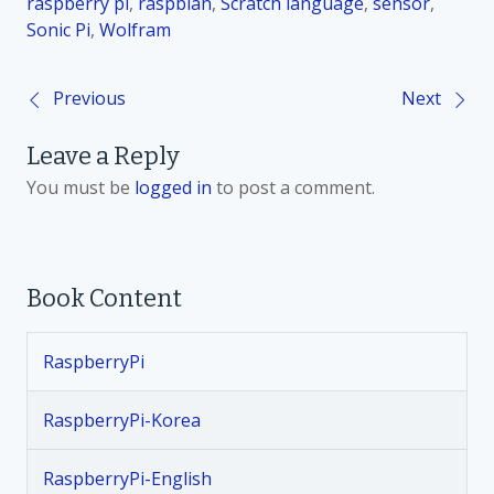
raspberry pi
,
raspbian
,
Scratch language
,
sensor
,
Sonic Pi
,
Wolfram
Previous
Next
P
Leave a Reply
o
You must be
logged in
to post a comment.
s
t
Book Content
n
RaspberryPi
a
v
RaspberryPi-Korea
i
RaspberryPi-English