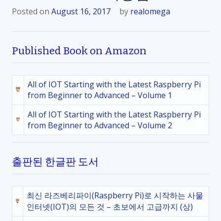
Posted on
August 16, 2017
by
realomega
Published Book on Amazon
All of IOT Starting with the Latest Raspberry Pi
from Beginner to Advanced – Volume 1
All of IOT Starting with the Latest Raspberry Pi
from Beginner to Advanced – Volume 2
출판된 한글판 도서
최신 라즈베리파이(Raspberry Pi)로 시작하는 사물
인터넷(IOT)의 모든 것 – 초보에서 고급까지 (상)