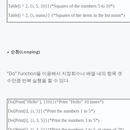
Table[i ^ 2, {i, 5, 10}] (*Squares of the numbers 5 to 10*)
Table[i ^ 2, {i, nums}] (*Squares of the items in the list nums*)
순환
(Looping)
●
“
Do
”
function
을 이용해서 지정회수나 배열 내의 항목 갯
수만큼 반복 실행을 할 수 있다
.
Do[Print["Hello"], {10}] (*Print "Hello" 10 times*)
Do[Print[i], {i, 5}] (*Print the numbers 1 to 5*)
Do[Print[i], {i, 3, 5}] (*Print the numbers 3 to 5*)
Do[Print[i], {i, 3, 5}] (*Print the numbers 1 to 5, in steps of 2*)