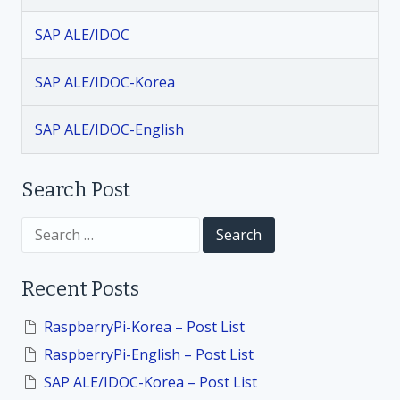
g
SAP ALE/IDOC
a
SAP ALE/IDOC-Korea
t
SAP ALE/IDOC-English
i
Search Post
o
S
n
e
a
r
Recent Posts
c
h
f
RaspberryPi-Korea – Post List
o
RaspberryPi-English – Post List
r
:
SAP ALE/IDOC-Korea – Post List