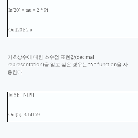
In[20]:= tau = 2 * Pi
Out[20]: 2
π
기호상수에 대한 소수점 표현값
(decimal
representation)
을 알고 싶은 경우는 “
function
을 사
N”
용한다
In[5]:= N[Pi]
Out[5]: 3.14159