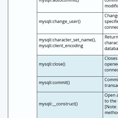
mysqli::autocommit()
commit
modifi
Change
mysqli::change_user()
specif
connec
Return
mysqli::character_set_name(),
charac
mysqli::client_encoding
databa
Closes
mysqli::close()
opene
connec
Commit
mysqli::commit()
transa
Open a
to the
mysqli::__construct()
[Note: s
metho