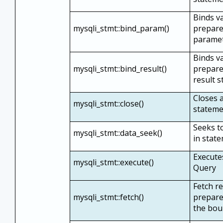
Binds va
mysqli_stmt::bind_param()
prepare
parame
Binds va
mysqli_stmt::bind_result()
prepare
result 
Closes 
mysqli_stmt::close()
statem
Seeks t
mysqli_stmt::data_seek()
in state
Execute
mysqli_stmt::execute()
Query
Fetch r
mysqli_stmt::fetch()
prepare
the bou