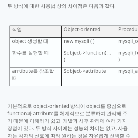
두 방식에 대한 사용법 상의 차이점은 다음과 같다
.
작업
Object-oriented
Procedu
object
생성할 때
new mysqli ( )
mysqli_c
함수를 실행할 때
$object->function(
…
mysqli_f
)
)
arrtibute
를 참조할
$object->attribute
mysqli_a
때
기본적으로
object-oriented
방식이
object
를 중심으로
function
과
attribute
를 체계적으로 분류하여 관리해 주
기 때문에 이해하기 쉽고
,
개발과 사후 관리에 여러 가지
장점이 있다
.
두 방식 사이에는 성능의 차이는 없고
,
사용
자는 각자의 선호에 따라 원하는 것을 자유롭게 선택할 수