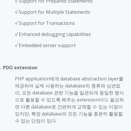
√
Support for Prepared Statements
√
Support for Multiple Statements
√
Support for Transactions
√
Enhanced debugging capabilities
√
Embedded server support
PDO extension
■
PHP application
에게
database abstraction layer
를
제공하여 실제 사용하는
database
의 종류와 상관없
이
,
모든
database
관련 기능을 일관되게 동일한 형식
으로 활용할 수 있도록 해주는
extension
이다
.
필요하
면 다른
database
로 간편하게 교체할 수 있는 이점이
있지만
,
특정
database
의 모든 기능을 충분히 활용할
수 없는 단점이 있다
.