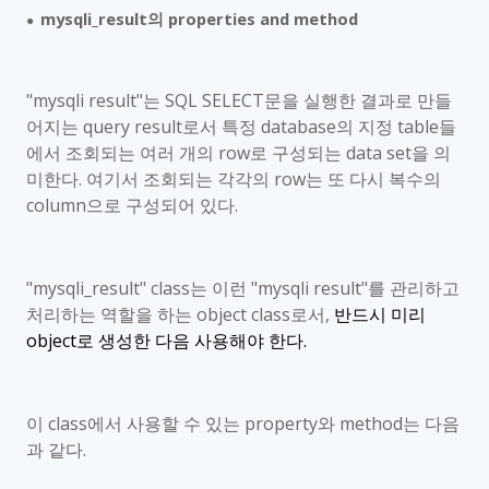
mysqli_result
의
properties and method
●
"mysqli result"
는
SQL SELECT
문을 실행한 결과로 만들
어지는
query result
로서 특정
database
의 지정
table
들
에서 조회되는 여러 개의
row
로 구성되는
data set
을 의
미한다
.
여기서 조회되는 각각의
row
는 또 다시 복수의
column
으로 구성되어 있다
.
"mysqli_result" class
는 이런
"mysqli result"
를 관리하고
처리하는 역할을 하는
object class
로서
,
반드시 미리
object
로 생성한 다음 사용해야 한다
.
이
class
에서 사용할 수 있는
property
와
method
는 다음
과 같다
.