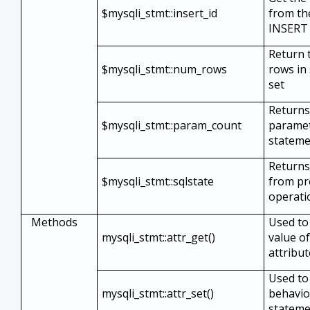
$mysqli_stmt::insert_id
from th
INSERT 
Return 
$mysqli_stmt::num_rows
rows in
set
Returns
$mysqli_stmt::param_count
paramet
statem
Return
$mysqli_stmt::sqlstate
from pr
operati
Methods
Used to
mysqli_stmt::attr_get()
value o
attribut
Used to
mysqli_stmt::attr_set()
behavio
statem