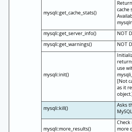
Return
cache s
mysqli::get_cache_stats()
Availa
mysqln
mysqli::get_server_info()
NOT 
mysqli::get_warnings()
NOT 
Initia
return
use wi
mysqli::init()
mysqli
[Not c
as it r
object.
Asks th
mysqli::kill()
MySQL
Check 
mysqli::more_results()
more q