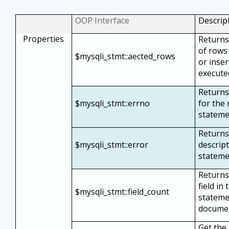
OOP Interface
Descrip
Properties
Returns
of rows
$mysqli_stmt::affected_rows
or inser
execute
Returns
$mysqli_stmt::errno
for the
stateme
Returns
$mysqli_stmt::error
descript
stateme
Returns
field in
$mysqli_stmt::field_count
stateme
docume
Get the