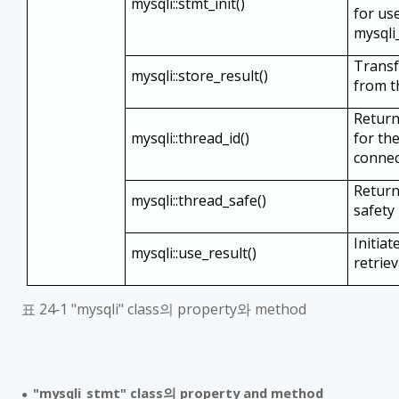
mysqli::stmt_init()
for us
mysqli
Transf
mysqli::store_result()
from t
Return
mysqli::thread_id()
for th
connec
Return
mysqli::thread_safe()
safety 
Initiat
mysqli::use_result()
retriev
표
24‑1 "mysqli" class
의
property
와
method
"mysqli_stmt" class
의
property and method
●