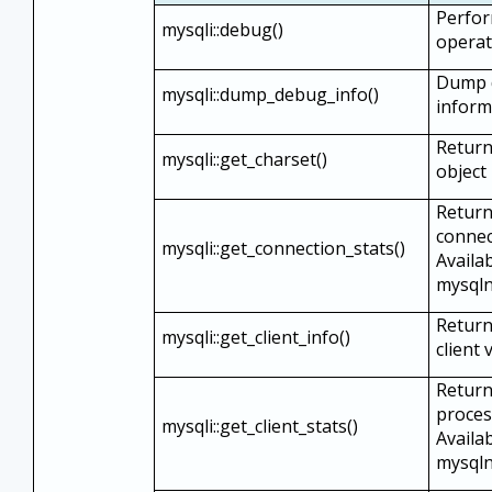
Perfo
mysqli::debug()
operat
Dump 
mysqli::dump_debug_info()
inform
Return
mysqli::get_charset()
object
Return
connect
mysqli::get_connection_stats()
Availa
mysqln
Retur
mysqli::get_client_info()
client 
Return
process
mysqli::get_client_stats()
Availa
mysqln