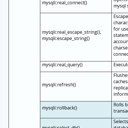
mysqli::real_connect()
mysql 
Escape
charact
for us
mysqli::real_escape_string(),
statem
mysqli::escape_string()
accoun
charse
connec
mysqli::real_query()
Execut
Flushe
caches
mysqli::refresh()
replic
inform
Rolls 
mysqli::rollback()
transa
Select
mysqli::select_db()
databa