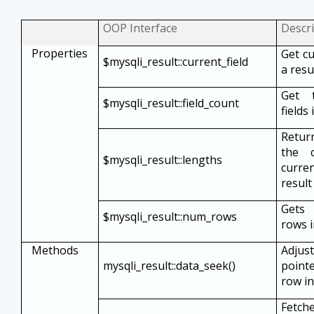
OOP Interface
Descr
Properties
Get cur
$mysqli_result::current_field
a resu
Get 
$mysqli_result::field_count
fields 
Retur
the 
$mysqli_result::lengths
curr
result
Gets
$mysqli_result::num_rows
rows i
Methods
Adju
mysqli_result::data_seek()
point
row in
Fetch