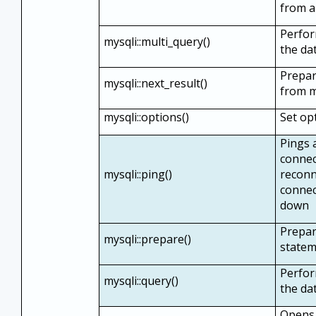
from a
Perfor
mysqli::multi_query()
the da
Prepar
mysqli::next_result()
from m
mysqli::options()
Set op
Pings 
connect
mysqli::ping()
reconn
connec
down
Prepar
mysqli::prepare()
statem
Perfor
mysqli::query()
the da
Opens 