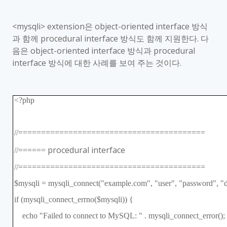
<mysqli> extension
은
object-oriented interface
방식
과 함께
procedural interface
방식도 함께 지원한다
.
다
음은
object-oriented interface
방식과
procedural
interface
방식에 대한 사례를 보여 주는 것이다
.
<?php
//=========================================
procedural interface
//======
//=========================================
$mysqli = mysqli_connect("example.com", "user", "password", "d
if (mysqli_connect_errno($mysqli)) {
echo "Failed to connect to MySQL: " . mysqli_connect_error();