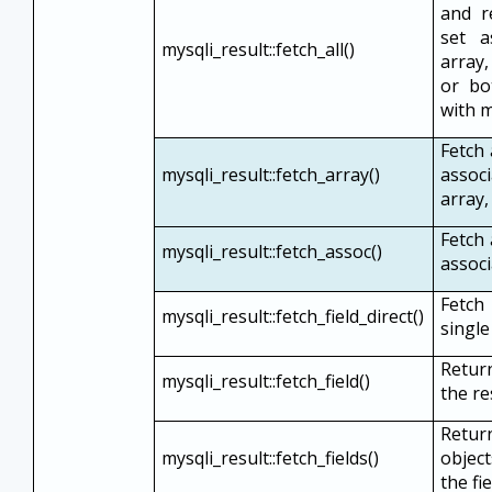
and r
set a
mysqli_result::fetch_all()
array
or bo
with m
Fetch 
mysqli_result::fetch_array()
assoc
array,
Fetch 
mysqli_result::fetch_assoc()
associ
Fetch
mysqli_result::fetch_field_direct()
single 
Return
mysqli_result::fetch_field()
the re
Retu
mysqli_result::fetch_fields()
objec
the fi