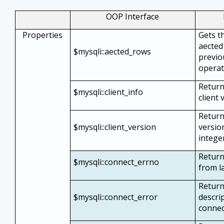
OOP Interface
Properties
Gets t
affecte
$mysqli::affected_rows
previ
operat
Retur
$mysqli::client_info
client 
Return
$mysqli::client_version
versio
intege
Return
$mysqli::connect_errno
from la
Return
$mysqli::connect_error
descrip
connec