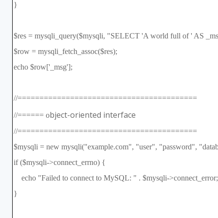
}
$res = mysqli_query($mysqli, "SELECT 'A world full of ' AS
$row = mysqli_fetch_assoc($res);
echo $row['_msg'];
//=========================================
bject-oriented interface
//====== o
//=========================================
$mysqli = new mysqli("example.com", "user", "password", "datab
if ($mysqli->connect_errno) {
echo "Failed to connect to MySQL: " . $mysqli->connect_error;
}