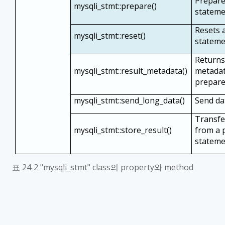
Prepare
mysqli_stmt::prepare()
stateme
Resets 
mysqli_stmt::reset()
statem
Returns
mysqli_stmt::result_metadata()
metadat
prepare
mysqli_stmt::send_long_data()
Send da
Transfer
mysqli_stmt::store_result()
from a 
statem
표
24‑2 "mysqli_stmt" class
의
property
와
method