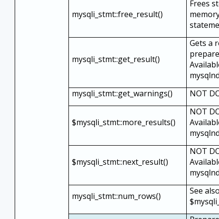
Frees s
mysqli_stmt::free_result()
memory 
stateme
Gets a r
prepare
mysqli_stmt::get_result()
Availabl
mysqlnd
mysqli_stmt::get_warnings()
NOT D
NOT D
$mysqli_stmt::more_results()
Availabl
mysqlnd
NOT D
$mysqli_stmt::next_result()
Availabl
mysqlnd
See als
mysqli_stmt::num_rows()
$mysqli