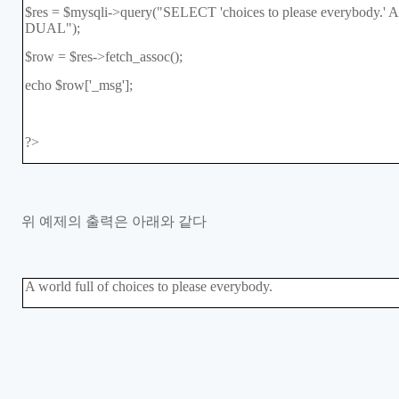
$res = $mysqli->query("SELECT 'choices to please everybody.
DUAL");
$row = $res->fetch_assoc();
echo $row['_msg'];
?>
위 예제의 출력은 아래와 같다
A world full of choices to please everybody.