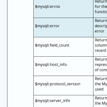
Return
$mysqli::errno
for th
functio
Return
$mysqli::error
descrip
error
Return
$mysqli::field_count
column
recent
Return
$mysqli::host_info
repres
of con
Return
$mysqli::protocol_version
the My
used
Return
$mysqli::server_info
the My