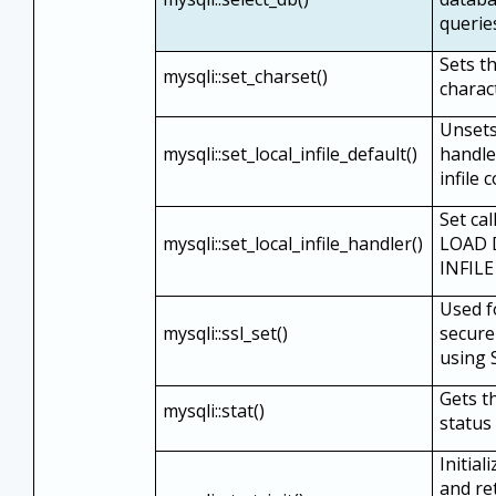
querie
Sets th
mysqli::set_charset()
charac
Unsets
mysqli::set_local_infile_default()
handler
infile
Set cal
mysqli::set_local_infile_handler()
LOAD 
INFIL
Used f
mysqli::ssl_set()
secure
using 
Gets t
mysqli::stat()
status
Initial
and re