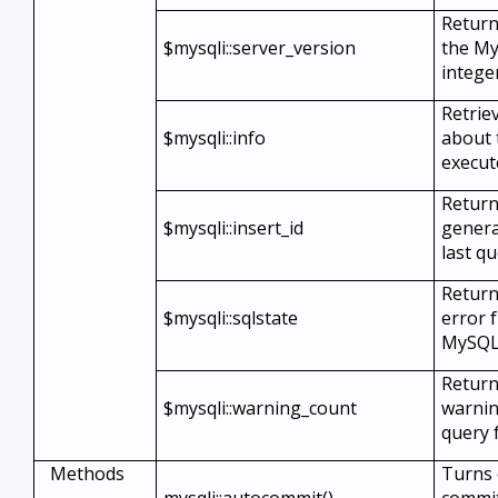
Return
$mysqli::server_version
the My
intege
Retrie
$mysqli::info
about 
execut
Return
$mysqli::insert_id
genera
last q
Retur
$mysqli::sqlstate
error 
MySQL
Return
$mysqli::warning_count
warnin
query 
Methods
Turns o